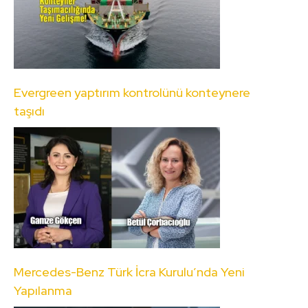
Evergreen yaptırım kontrolünü konteynere
taşıdı
Mercedes-Benz Türk İcra Kurulu’nda Yeni
Yapılanma