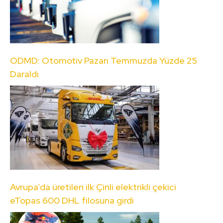
ODMD: Otomotiv Pazarı Temmuzda Yüzde 25
Daraldı
Avrupa’da üretilen ilk Çinli elektrikli çekici
eTopas 600 DHL filosuna girdi