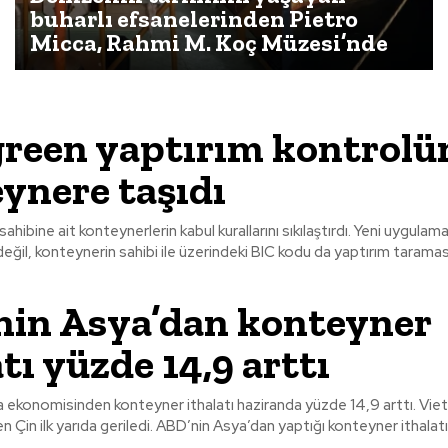
buharlı efsanelerinden Pietro
Micca, Rahmi M. Koç Müzesi’nde
reen yaptırım kontrolü
ynere taşıdı
ahibine ait konteynerlerin kabul kurallarını sıkılaştırdı. Yeni uygulam
değil, konteynerin sahibi ile üzerindeki BIC kodu da yaptırım taramas
in Asya’dan konteyner
tı yüzde 14,9 arttı
 ekonomisinden konteyner ithalatı haziranda yüzde 14,9 arttı. Vi
edi. ABD’nin Asya’dan yaptığı konteyner ithalatı haziran