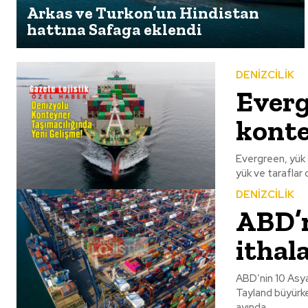
Arkas ve Turkon’un Hindistan
hattına Safaga eklendi
DENİZCİLİK
Everg
konte
Evergreen, yük s
yük ve taraflar 
DENİZCİLİK
ABD’n
ithala
ABD’nin 10 Asya
Tayland büyürken Çin ilk yarıda geril
ayında...