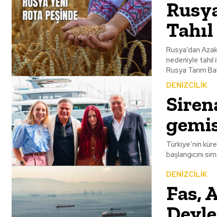
Rusya
Tahıl
Rusya'dan Azak 
nedeniyle tahıl 
Rusya Tarım Baka
DENİZCİLİK
Siren
gemis
Türkiye’nin kür
başlangıcını sim
DENİZCİLİK
Fas, 
Devle