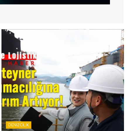
DENİZCİLİK