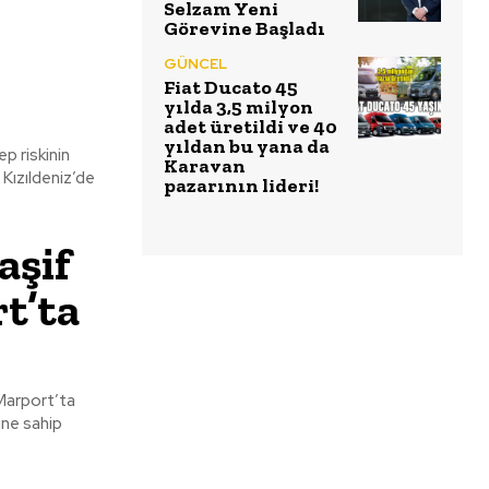
Selzam Yeni
Görevine Başladı
GÜNCEL
Fiat Ducato 45
yılda 3,5 milyon
adet üretildi ve 40
yıldan bu yana da
p riskinin
Karavan
pazarının lideri!
aşif
t’ta
 Marport’ta
ine sahip