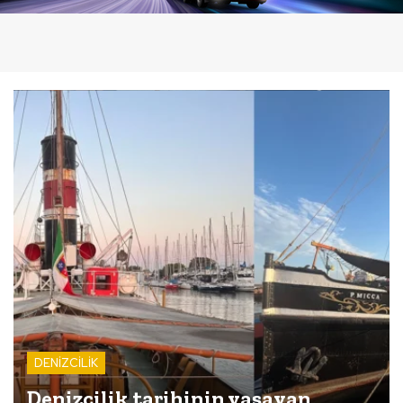
DENİZCİLİK
Denizcilik tarihinin yaşayan