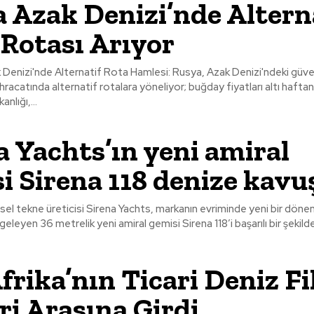
 Azak Denizi’nde Altern
 Rotası Arıyor
Denizi'nde Alternatif Rota Hamlesi: Rusya, Azak Denizi'ndeki güvenl
ihracatında alternatif rotalara yöneliyor; buğday fiyatları altı haftan
nlığı,...
a Yachts’ın yeni amiral
i Sirena 118 denize kavu
esel tekne üreticisi Sirena Yachts, markanın evriminde yeni bir döne
geleyen 36 metrelik yeni amiral gemisi Sirena 118’i başarılı bir şekilde
Afrika’nın Ticari Deniz Fi
ri Arasına Girdi