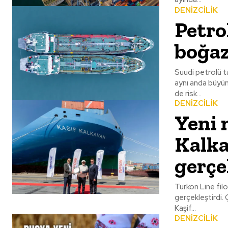
DENİZCİLİK
Petrol
boğaz
Suudi petrolü ta
aynı anda büyümesi lojistiği nasıl et
de risk...
DENİZCİLİK
Yeni 
Kalka
gerçe
Turkon Line filo
gerçekleştirdi.
Kaşif...
DENİZCİLİK