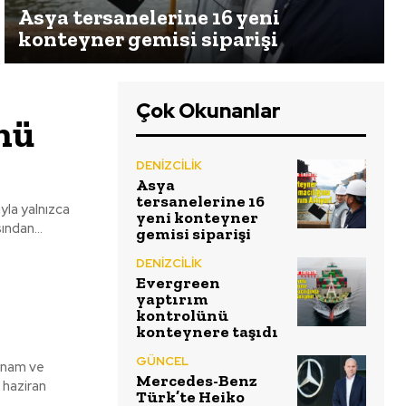
Asya tersanelerine 16 yeni
konteyner gemisi siparişi
Çok Okunanlar
nü
DENİZCİLİK
Asya
tersanelerine 16
ayla yalnızca
yeni konteyner
ından...
gemisi siparişi
DENİZCİLİK
Evergreen
yaptırım
kontrolünü
konteynere taşıdı
GÜNCEL
etnam ve
Mercedes-Benz
Türk’te Heiko