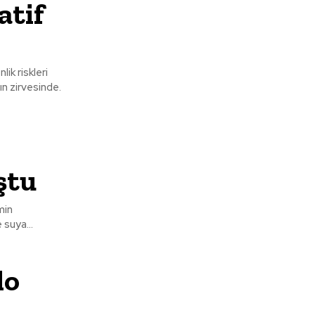
atif
ik riskleri
ın zirvesinde.
ştu
min
 suya...
lo