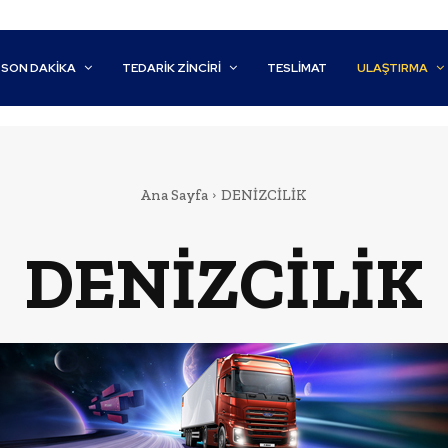
SON DAKİKA
TEDARIK ZINCIRI
TESLIMAT
ULAŞTIRMA
Ana Sayfa
DENİZCİLİK
DENİZCİLİK