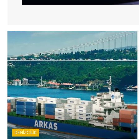
DENİZCİLİK