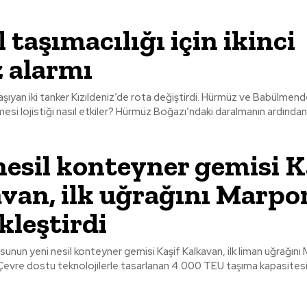
 taşımacılığı için ikinci
 alarmı
şıyan iki tanker Kızıldeniz’de rota değiştirdi. Hürmüz ve Babülmende
kiler? Hürmüz Boğazı’ndaki daralmanın ardından Kızıldeniz’de
nesil konteyner gemisi K
van, ilk uğrağını Marpor
kleştirdi
sunun yeni nesil konteyner gemisi Kaşif Kalkavan, ilk liman uğrağını
 Çevre dostu teknolojilerle tasarlanan 4.000 TEU taşıma kapasites