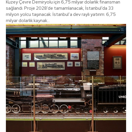
Kuzey Çevre Demiryolu için 6,75 milyar dolarlık finansman
sağlandı. Proje 2028’de tamamlanacak, İstanbul’da 33
milyon yolcu taşınacak. İstanbul’a dev raylı yatırım: 6,75
milyar dolarlık kaynak...