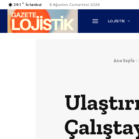
C
29.1
İstanbul
8 Ağustos Cumartesi 2026
LOJİSTİK
Ana Sayfa
Ulaştı
Çalışta