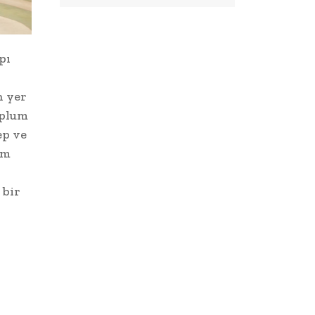
pı
n yer
oplum
ep ve
üm
 bir