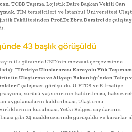
can
, TOBB Taşıma, Lojistik Daire Başkan Vekili
Can
aymak
, TİM temsilcileri ve İstanbul Üniversitesi Ulaş
jistik Fakültesinden
Prof.Dr Ebru Demirci
de çalıştay
dı.
 günde 43 başlık görüşüldü
ştayın ilk gününde UND’nin mevzuat çerçevesinde
ladığı “
Türkiye Uluslararası Karayolu Yük Taşımacı
örünün Ulaştırma ve Altyapı Bakanlığı’ndan Talep 
ntileri
” çalışması görüşüldü. U-ETDS ve E-İrsaliye
rasyonu, sürücü yaş sınırının kaldırılması, haksız re
an uygulamaların kaldırılması, Ulaştırma
irliklerinin kurulması, Yetki Belgesi sayılarının
ılması gibi 24 madde üzerinde görüşüldü ve kararlar a