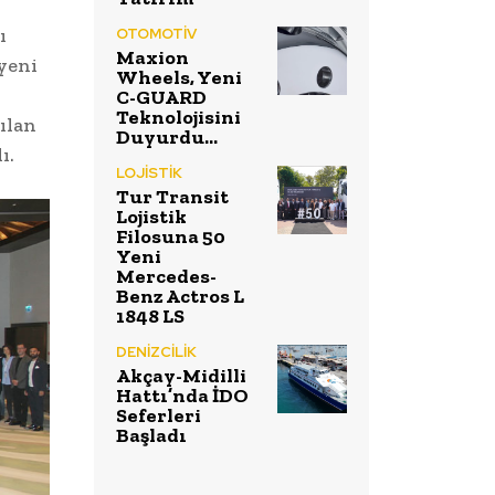
ı
OTOMOTİV
Maxion
yeni
Wheels, Yeni
C-GUARD
Teknolojisini
ılan
Duyurdu…
ı.
LOJİSTİK
Tur Transit
Lojistik
Filosuna 50
Yeni
Mercedes-
Benz Actros L
1848 LS
DENİZCİLİK
Akçay-Midilli
Hattı’nda İDO
Seferleri
Başladı