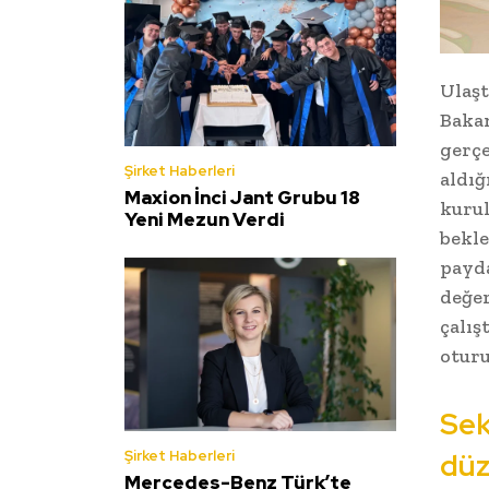
Ulaşt
Bakan
gerçe
Şirket Haberleri
aldığ
Maxion İnci Jant Grubu 18
kurul
Yeni Mezun Verdi
bekle
payda
değer
çalış
oturu
Sek
düz
Şirket Haberleri
Mercedes-Benz Türk’te