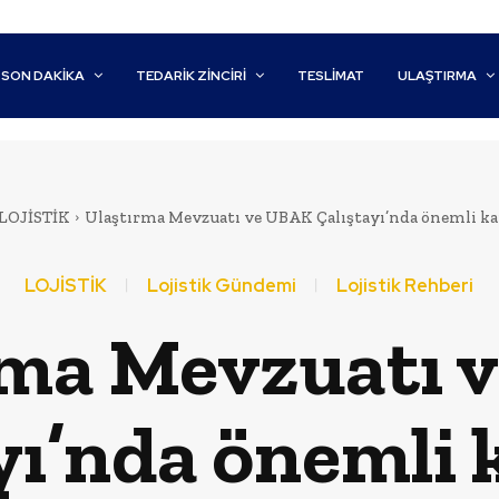
SON DAKİKA
TEDARIK ZINCIRI
TESLIMAT
ULAŞTIRMA
LOJİSTİK
Ulaştırma Mevzuatı ve UBAK Çalıştayı’nda önemli kar
LOJİSTİK
Lojistik Gündemi
Lojistik Rehberi
rma Mevzuatı 
yı’nda önemli 