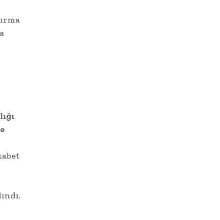
tırma
a
lığı
ve
kabet
lındı.