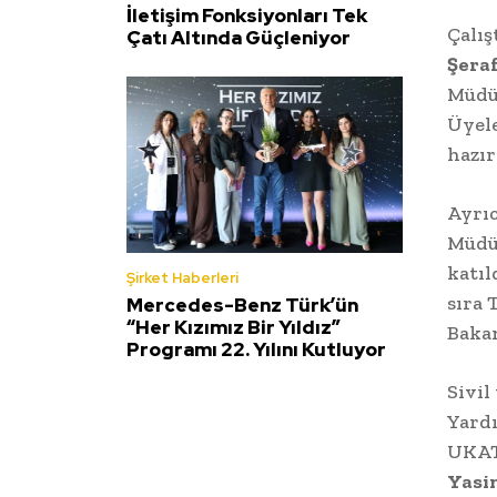
İletişim Fonksiyonları Tek
Çalış
Çatı Altında Güçleniyor
Şeraf
Müd
Üyele
hazır
Ayrı
Müdür
katıl
Şirket Haberleri
sıra 
Mercedes-Benz Türk’ün
“Her Kızımız Bir Yıldız”
Bakan
Programı 22. Yılını Kutluyor
Sivi
Yard
UKAT
Yasi