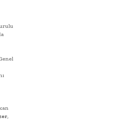
urulu
da
Genel
nı
şkan
zer
,