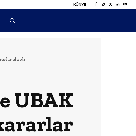
KÜNYE
arlar alındı
ve UBAK
kararlar