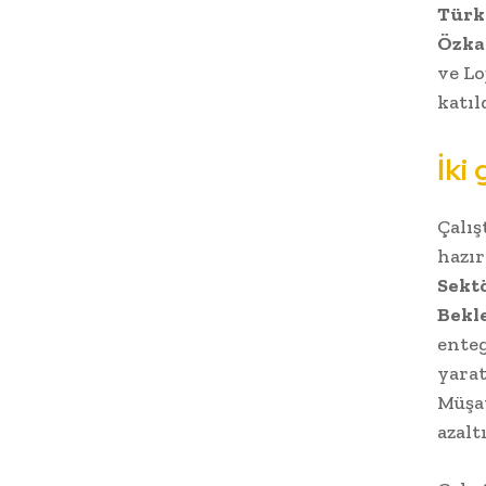
Türk
Özk
ve Lo
katıl
İki
Çalı
hazır
Sekt
Bekle
enteg
yarat
Müşav
azalt