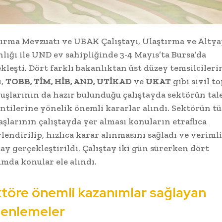
ırma Mevzuatı ve UBAK Çalıştayı, Ulaştırma ve Altya
lığı ile UND ev sahipliğinde 3-4 Mayıs’ta Bursa’da
kleşti. Dört farklı bakanlıktan üst düzey temsilcileri
ı,
TOBB, TİM, HİB, AND, UTİKAD
ve
UKAT
gibi sivil t
uşlarının da hazır bulunduğu çalıştayda sektörün tal
ntilerine yönelik önemli kararlar alındı. Sektörün t
şlarının çalıştayda yer alması konuların etraflıca
lendirilip, hızlıca karar alınmasını sağladı ve verimli
tay gerçekleştirildi. Çalıştay iki gün sürerken dört
mda konular ele alındı.
töre önemli kazanımlar sağlayan
enlemeler