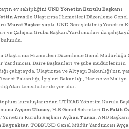
tayın ev sahipliğini
UND Yönetim Kurulu Başkanı
ettin Aras i
le Ulaştırma Hizmetleri Düzenleme Genel
ürü
Murat Baştor
yaptı. UND Genişletilmiş Yönetim K
ri ve Çalışma Grubu Başkan/Yardımcıları da çalıştay
 bulundu.
ca Ulaştırma Hizmetleri Düzenleme Genel Müdürlüğü 
 Yardımcısı, Daire Başkanları ve şube müdürlerinin
dığı çalıştayda, Ulaştırma ve Altyapı Bakanlığı’nın ya
Ticaret Bakanlığı, İçişleri Bakanlığı, Hazine ve Maliye
lığı’dan temsilciler de yer aldı.
l toplum kuruluşlarından UTİKAD Yönetim Kurulu Ba
ımcısı
Ayşem Ulusoy
, HİB Genel Sekreteri
Dr. Fatih Ö
 Yönetim Kurulu Başkanı
Ayhan Turan
, AND Başkanı
n Bayraktar
, TOBBUND Genel Müdür Yardımcısı
Ayça