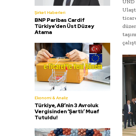
UND i
Ulaşt
Şirket Haberleri
ticar
BNP Paribas Cardif
Türkiye’den Üst Düzey
düzen
Atama
taşım
çalış
Ekonomi & Analiz
Türkiye, AB’nin 3 Avroluk
Vergisinden ‘Şartlı’ Muaf
Tutuldu!