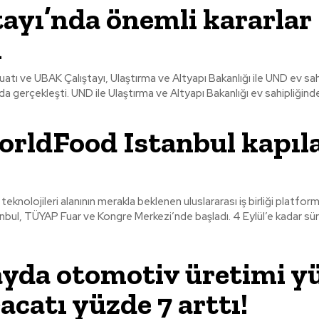
tayı’nda önemli kararlar
ı
atı ve UBAK Çalıştayı, Ulaştırma ve Altyapı Bakanlığı ile UND ev sa
Mayıs’ta Bursa’da gerçekleşti. UND ile Ulaştırma ve Altyapı Bakanlığı ev sahipliğind
orldFood Istanbul kapıla
 teknolojileri alanının merakla beklenen uluslararası iş birliği platfor
WorldFood Istanbul, TÜYAP Fuar ve Kongre Merkezi’nde başla
 ayda otomotiv üretimi y
racatı yüzde 7 arttı!