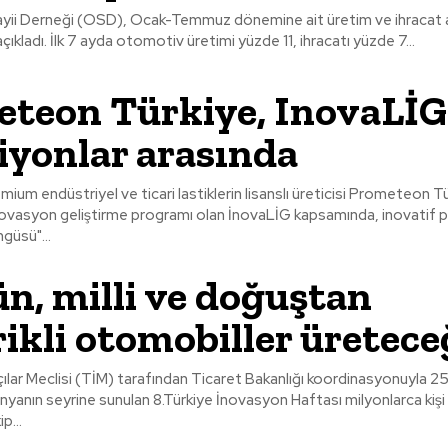
ii Derneği (OSD), Ocak-Temmuz dönemine ait üretim ve ihracat ad
açıkladı. İlk 7 ayda otomotiv üretimi yüzde 11, ihracatı yüzde 7...
teon Türkiye, InovaLİG
yonlar arasında
emium endüstriyel ve ticari lastiklerin lisanslı üreticisi Prometeon T
inovasyon geliştirme programı olan İnovaLİG kapsamında, inovatif pro
güsü"...
n, milli ve doğuştan
rikli otomobiller üretece
çılar Meclisi (TİM) tarafından Ticaret Bakanlığı koordinasyonuyla 25
ünyanın seyrine sunulan 8.Türkiye İnovasyon Haftası milyonlarca kişi
p...