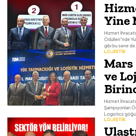
Hizme
Yine 
Hizmet İhracatçı
Ödülleri”nde Yük
gibi bu sene de..
LOJİSTİK
Mars 
ve Lo
Birin
Hizmet İhracatçı
Şampiyonları Ödü
LOJİSTİK
Ulaşt