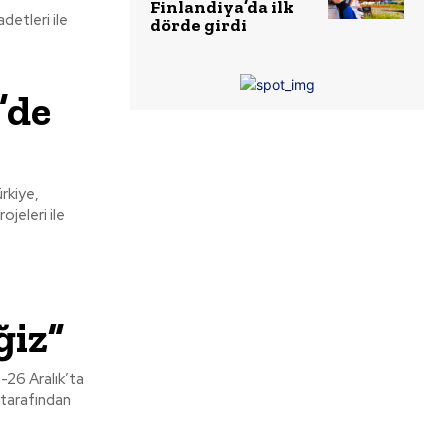
Finlandiya’da ilk
etleri ile
dörde girdi
’de
ürkiye,
jeleri ile
ğiz”
-26 Aralık’ta
 tarafından