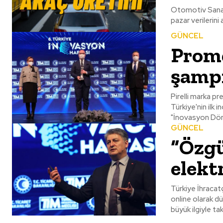
Otomotiv Sanay
pazar verilerini 
GÜNCEL
Prome
şampi
Pirelli marka pr
Türkiye'nin ilk 
"İnovasyon Dön
GÜNCEL
“Özgü
elekt
Türkiye İhracat
online olarak d
büyük ilgiyle taki