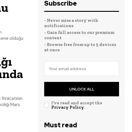
Subscribe
nu
- Never miss a story with
notifications
ı
- Gain full access to our premium
content
n sene olduğu
- Browse free from up to 5 devices
at once
ığı
tında
UNLOCK ALL
 İhracatının
I've read and accept the
ciliği Mars
Privacy Policy
.
Must read