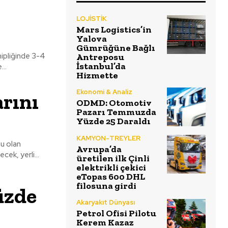
LOJİSTİK
Mars Logistics’in
Yalova
Gümrüğüne Bağlı
hipliğinde 3-4
Antreposu
İstanbul’da
e...
Hizmette
Ekonomi & Analiz
rını
ODMD: Otomotiv
Pazarı Temmuzda
Yüzde 25 Daraldı
KAMYON-TREYLER
mu olan
Avrupa’da
dı. 4 Eylül’e kadar sürecek, yerli...
üretilen ilk Çinli
elektrikli çekici
eTopas 600 DHL
filosuna girdi
üzde
Akaryakıt Dünyası
Petrol Ofisi Pilotu
Kerem Kazaz