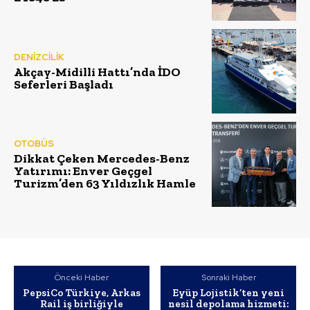
DENİZCİLİK
Akçay-Midilli Hattı’nda İDO
Seferleri Başladı
OTOBÜS
Dikkat Çeken Mercedes-Benz
Yatırımı: Enver Geçgel
Turizm’den 63 Yıldızlık Hamle
Önceki Haber
Sonraki Haber
PepsiCo Türkiye, Arkas
Eyüp Lojistik’ten yeni
Rail iş birliğiyle
nesil depolama hizmeti: