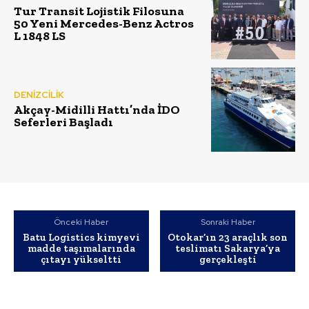
Tur Transit Lojistik Filosuna
50 Yeni Mercedes-Benz Actros
L 1848 LS
DENİZCİLİK
Akçay-Midilli Hattı’nda İDO
Seferleri Başladı
Önceki Haber
Sonraki Haber
Batu Logistics kimyevi
Otokar’ın 23 araçlık son
madde taşımalarında
teslimatı Sakarya’ya
çıtayı yükseltti
gerçekleşti