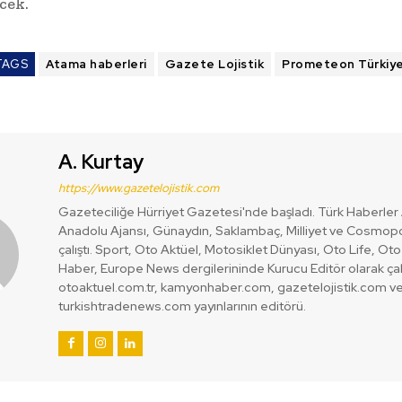
cek.
TAGS
Atama haberleri
Gazete Lojistik
Prometeon Türkiy
A. Kurtay
https://www.gazetelojistik.com
Gazeteciliğe Hürriyet Gazetesi'nde başladı. Türk Haberler 
Anadolu Ajansı, Günaydın, Saklambaç, Milliyet ve Cosmopo
çalıştı. Sport, Oto Aktüel, Motosiklet Dünyası, Oto Life, Ot
Haber, Europe News dergilerininde Kurucu Editör olarak çalı
otoaktuel.com.tr, kamyonhaber.com, gazetelojistik.com v
turkishtradenews.com yayınlarının editörü.