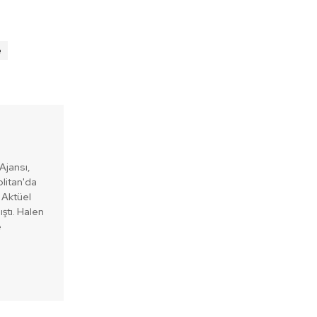
e
Ajansı,
litan'da
o Aktüel
ştı. Halen
e