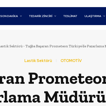
SON DAKİKA
TEDARIK ZINCIRI
TESLIMAT
ULAŞTIRMA
astik Sektörü
Tuğba Başaran Prometeon Türkiye’de Pazarlama
Lastik Sektörü
OTOMOTİV
ran Prometeon
rlama Müdürü