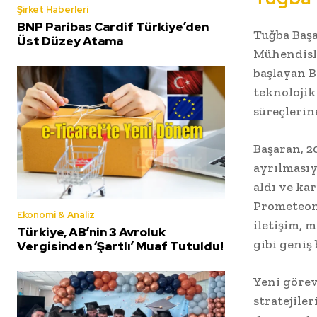
Şirket Haberleri
BNP Paribas Cardif Türkiye’den
Tuğba Başa
Üst Düzey Atama
Mühendisli
başlayan B
teknolojik
süreçlerine
Başaran, 2
ayrılmasıy
aldı ve ka
Prometeon’
Ekonomi & Analiz
iletişim, 
Türkiye, AB’nin 3 Avroluk
gibi geniş 
Vergisinden ‘Şartlı’ Muaf Tutuldu!
Yeni göre
stratejile