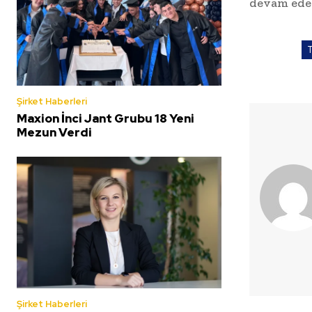
devam ede
Şirket Haberleri
Maxion İnci Jant Grubu 18 Yeni
Mezun Verdi
Şirket Haberleri