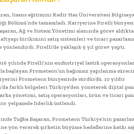
ran, lisans eğitimini Kadir Has Üniversitesi Bilgisay
ği Bölümü’nde tamamladı. Kariyerine Pirelli bünyes
aşaran, Ağ ve Sistem Yönetimi alanında görev aldıkta
 altyapı birikimini satış sistemleri ve ticari pazarlam
 yönlendirdi. Pirelli’de yaklaşık 9 yıl görev yaptı.
016 yılında Pirelli’nin endüstriyel lastik operasyonla
la başlayan Prometeon’un bağımsız yapılanma sürec
riyerini Prometeon bünyesinde sürdürdü. 10 yıldır
da farklı bölgeleri Türkiye’den yöneterek dijital paz
marka yönetimi, satış operasyonları, ürün ve ticari pa
bir yelpazede liderlik üstlendi.
vinde Tuğba Başaran, Prometeon Türkiye’nin pazarla
rine yön vererek şirketin büyüme hedeflerine katkı s