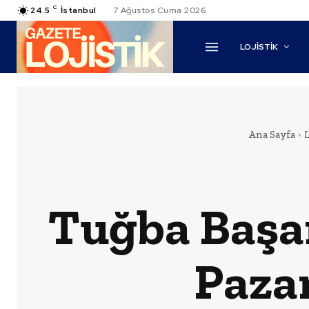
C
24.5
İstanbul
7 Ağustos Cuma 2026
LOJİSTİK
Ana Sayfa
L
Tuğba Başa
Paza