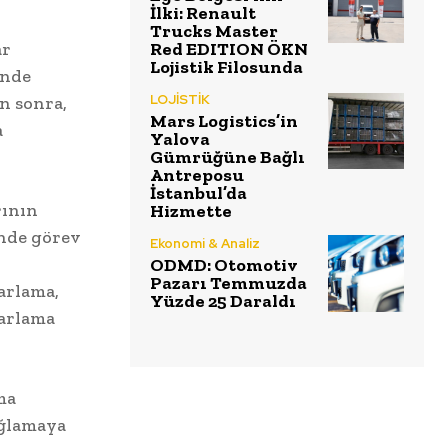
İlki: Renault
Trucks Master
ar
Red EDITION ÖKN
Lojistik Filosunda
inde
LOJİSTİK
n sonra,
Mars Logistics’in
a
Yalova
Gümrüğüne Bağlı
Antreposu
İstanbul’da
rının
Hizmette
inde görev
Ekonomi & Analiz
ODMD: Otomotiv
Pazarı Temmuzda
arlama,
Yüzde 25 Daraldı
zarlama
ma
ağlamaya