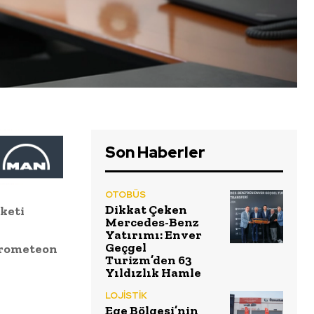
Son Haberler
OTOBÜS
Dikkat Çeken
rketi
Mercedes-Benz
Yatırımı: Enver
Geçgel
Prometeon
Turizm’den 63
Yıldızlık Hamle
LOJİSTİK
Ege Bölgesi’nin