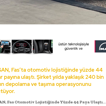
N, Fas’ta otomotiv lojistiğinde yüzde 44
r payına ulaştı. Şirket yılda yaklaşık 240 bin
cın depolama ve taşıma operasyonunu
tüyor.
N, Fas Otomotiv Lojistiğinde Yüzde 44 Paya Ulaştı
…