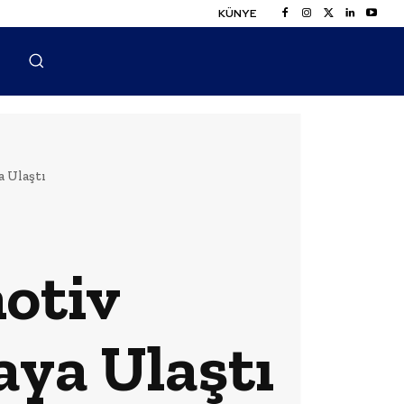
KÜNYE
 Ulaştı
otiv
aya Ulaştı