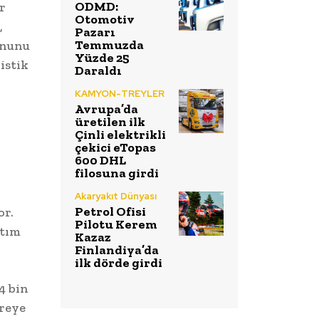
ODMD:
r
Otomotiv
,
Pazarı
Temmuzda
onunu
Yüzde 25
istik
Daraldı
KAMYON-TREYLER
Avrupa’da
üretilen ilk
Çinli elektrikli
çekici eTopas
600 DHL
filosuna girdi
Akaryakıt Dünyası
Petrol Ofisi
or.
Pilotu Kerem
ıtım
Kazaz
Finlandiya’da
ilk dörde girdi
4 bin
areye