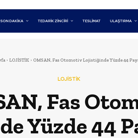
SON DAKİKA
TEDARIK ZINCIRI
TESLIMAT
ULAŞTIRMA
yfa
LOJİSTİK
OMSAN, Fas Otomotiv Lojistiğinde Yüzde 44 Paya
LOJİSTİK
AN, Fas Otom
nde Yüzde 44 P