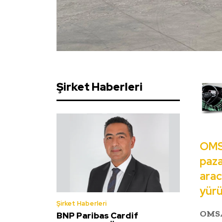
Şirket Haberleri
OMSA
paza
ara
yürü
Şirket Haberleri
OMSA
BNP Paribas Cardif