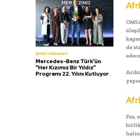
Afr
OMSAN
ulaşı
kapas
de st
Şirket Haberleri
edece
Mercedes-Benz Türk’ün
“Her Kızımız Bir Yıldız”
Arıbu
Programı 22. Yılını Kutluyor
yapıs
Afr
Fas, 
birli
halin