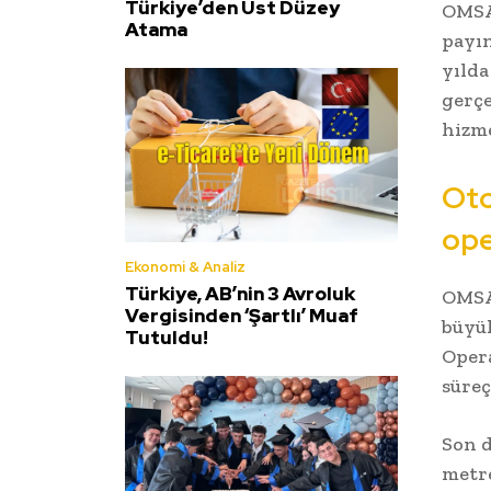
Türkiye’den Üst Düzey
OMSAN
Atama
payın
yılda
gerçe
hizme
Oto
op
Ekonomi & Analiz
Türkiye, AB’nin 3 Avroluk
OMSAN
Vergisinden ‘Şartlı’ Muaf
büyük
Tutuldu!
Opera
süreç
Son d
metre