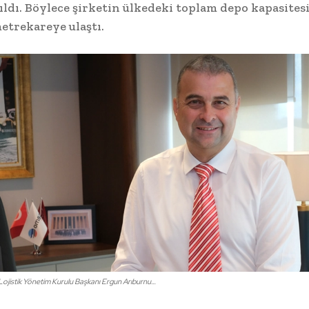
ıldı. Böylece şirketin ülkedeki toplam depo kapasitesi
etrekareye ulaştı.
jistik Yönetim Kurulu Başkanı Ergun Arıburnu…