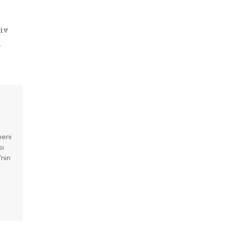
iv
n
meni
sı
'nin