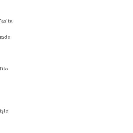
as’ta
emde
filo
işle