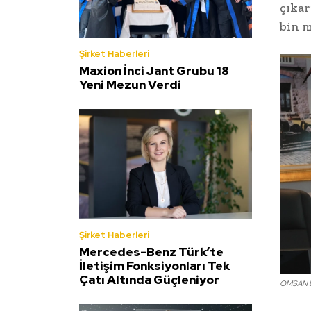
çıkar
bin m
Şirket Haberleri
Maxion İnci Jant Grubu 18
Yeni Mezun Verdi
Şirket Haberleri
Mercedes-Benz Türk’te
İletişim Fonksiyonları Tek
Çatı Altında Güçleniyor
OMSAN Lo