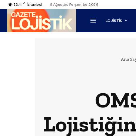
C
23.4
İstanbul
6 Ağustos Perşembe 2026
LOJİSTİK
Ana Sa
OMS
Lojistiği