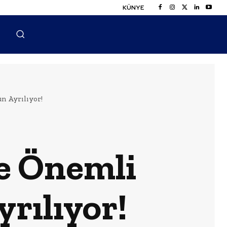
KÜNYE
n Ayrılıyor!
e Önemli
rılıyor!