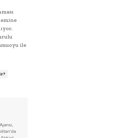
anması
önemine
ıyor.
urulu
amuoyu ile
ir?
Ajansı,
litan'da
o Aktüel