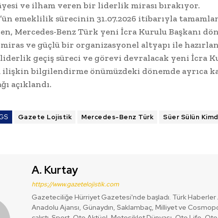
âyesi ve ilham veren bir liderlik mirası bırakıyor.
’ün emeklilik sürecinin 31.07.2026 itibarıyla tamaml
en, Mercedes-Benz Türk yeni İcra Kurulu Başkanı d
 miras ve güçlü bir organizasyonel altyapı ile hazırlan
liderlik geçiş süreci ve görevi devralacak yeni İcra K
 ilişkin bilgilendirme önümüzdeki dönemde ayrıca k
ğı açıklandı.
GS
Gazete Lojistik
Mercedes-Benz Türk
Süer Sülün Kimd
A. Kurtay
https://www.gazetelojistik.com
Gazeteciliğe Hürriyet Gazetesi'nde başladı. Türk Haberler 
Anadolu Ajansı, Günaydın, Saklambaç, Milliyet ve Cosmopo
çalıştı. Sport, Oto Aktüel, Motosiklet Dünyası, Oto Life, Ot