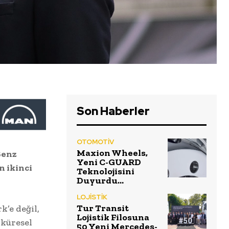
Son Haberler
OTOMOTİV
Maxion Wheels,
Benz
Yeni C-GUARD
n ikinci
Teknolojisini
Duyurdu…
LOJİSTİK
Tur Transit
k’e değil,
Lojistik Filosuna
 küresel
50 Yeni Mercedes-