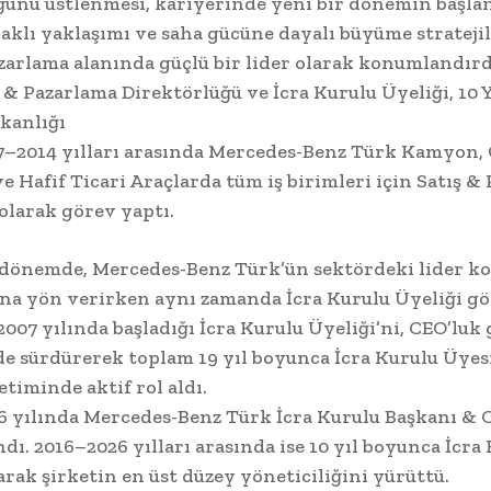
unu üstlenmesi, kariyerinde yeni bir dönemin başlan
aklı yaklaşımı ve saha gücüne dayalı büyüme stratejil
azarlama alanında güçlü bir lider olarak konumlandırd
ş & Pazarlama Direktörlüğü ve İcra Kurulu Üyeliği, 10 Y
kanlığı
7–2014 yılları arasında Mercedes-Benz Türk Kamyon, 
e Hafif Ticari Araçlarda tüm iş birimleri için Satış &
olarak görev yaptı.
k dönemde, Mercedes-Benz Türk’ün sektördeki lider 
ına yön verirken aynı zamanda İcra Kurulu Üyeliği gö
2007 yılında başladığı İcra Kurulu Üyeliği’ni, CEO’luk
de sürdürerek toplam 19 yıl boyunca İcra Kurulu Üyes
etiminde aktif rol aldı.
16 yılında Mercedes-Benz Türk İcra Kurulu Başkanı & 
ndı. 2016–2026 yılları arasında ise 10 yıl boyunca İcra
arak şirketin en üst düzey yöneticiliğini yürüttü.