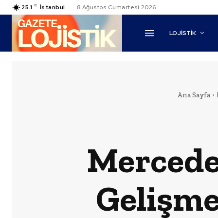
C
25.1
İstanbul
8 Ağustos Cumartesi 2026
LOJİSTİK
Ana Sayfa
Mercede
Gelişme