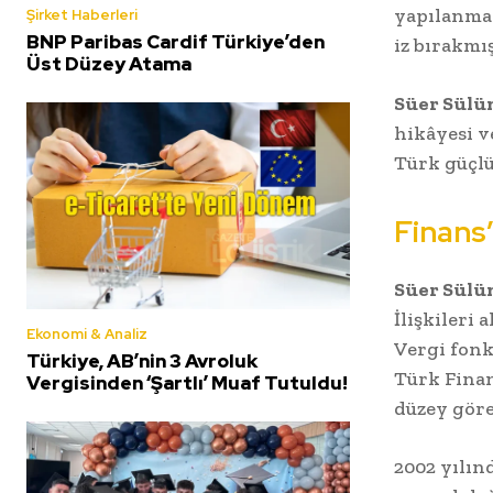
yapılanma
Şirket Haberleri
BNP Paribas Cardif Türkiye’den
iz bırakmı
Üst Düzey Atama
Süer Sülü
hikâyesi v
Türk güçlü
Finans
Süer Sülü
İlişkileri
Ekonomi & Analiz
Vergi fonk
Türkiye, AB’nin 3 Avroluk
Türk Finan
Vergisinden ‘Şartlı’ Muaf Tutuldu!
düzey göre
2002 yılın