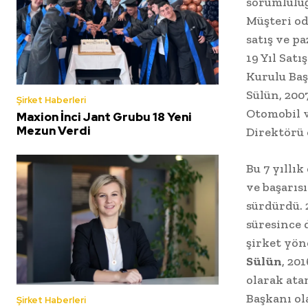
sorumluluğ
Müşteri od
satış ve p
19 Yıl Satı
Kurulu Baş
Sülün, 200
Şirket Haberleri
Otomobil v
Maxion İnci Jant Grubu 18 Yeni
Mezun Verdi
Direktörü 
Bu 7 yıllı
ve başarıs
sürdürdü. 
süresince 
şirket yön
Sülün
, 20
olarak ata
Başkanı ol
Şirket Haberleri