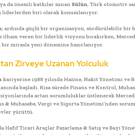
ya da önemli katkılar sunan
Sülün
, Türk otomotiv s
ş liderlerden biri olarak konumlanıyor.
n
; ardında güçlü bir organizasyon, sürdürülebilir bir 
e ilham veren bir liderlik vizyonu bırakırken, Merce
 bir mirasla yeni dönemine hazırlanıyor.
’tan Zirveye Uzanan Yolculuk
n
kariyerine 1988 yılında Hazine, Nakit Yönetimi ve 
 alanında başladı. Kısa sürede Finans ve Kontrol, Muha
siyonlarında artan sorumluluklar üstlenerek Merced
s & Muhasebe, Vergi ve Sigorta Yönetimi’nden sorum
vler yürüttü.
da Hafif Ticari Araçlar Pazarlama & Satış ve Bayi Yöne