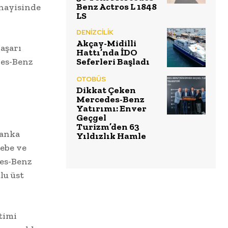
Benz Actros L 1848
anayisinde
LS
DENİZCİLİK
Akçay-Midilli
başarı
Hattı’nda İDO
des-Benz
Seferleri Başladı
OTOBÜS
Dikkat Çeken
Mercedes-Benz
Yatırımı: Enver
Geçgel
Turizm’den 63
Banka
Yıldızlık Hamle
sebe ve
es-Benz
lu üst
timi