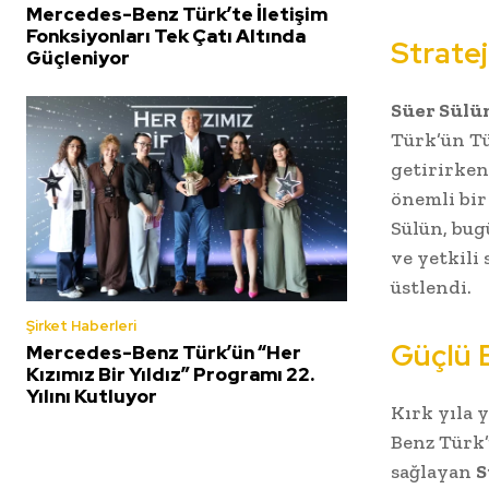
Mercedes-Benz Türk’te İletişim
Fonksiyonları Tek Çatı Altında
Stratej
Güçleniyor
Süer Sülü
Türk’ün Tür
getirirken
önemli bir
Sülün, bug
ve yetkili 
üstlendi.
Şirket Haberleri
Güçlü B
Mercedes-Benz Türk’ün “Her
Kızımız Bir Yıldız” Programı 22.
Yılını Kutluyor
Kırk yıla 
Benz Türk’
sağlayan
S