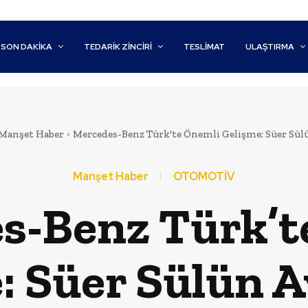
SON DAKİKA
TEDARIK ZINCIRI
TESLIMAT
ULAŞTIRMA
Manşet Haber
Mercedes-Benz Türk'te Önemli Gelişme: Süer Sülü
Manşet Haber
OTOMOTİV
s-Benz Türk’t
: Süer Sülün Ay