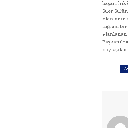
başarı hik
Süer Sülün
planlanırk
sağlam bir
Planlanan 
Başkanı’na
paylaşılaca
TA