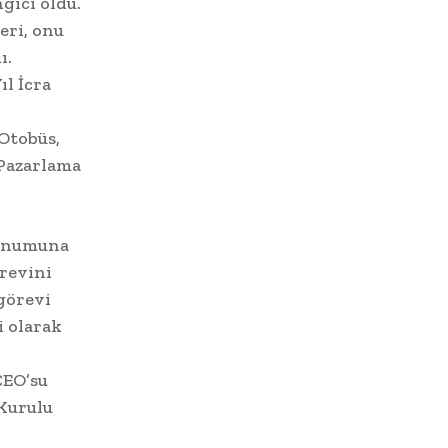
gıcı oldu.
eri, onu
ı.
ıl İcra
Otobüs,
 Pazarlama
konumuna
revini
 görevi
i olarak
CEO’su
 Kurulu