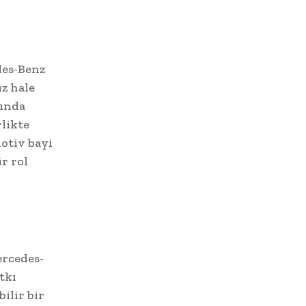
des-Benz
ız hale
ğında
likte
otiv bayi
ir rol
ercedes-
tkı
ilir bir