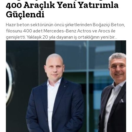
400 Araçlık Yeni Yatırımla
Güçlendi
Hazır beton sektörünün öncü şirketlerinden Boğaziçi Beton,
filosunu 400 adet Mercedes-Benz Actros ve Arocs ile
genişletti. Yaklaşık 20 yıla dayanan iş ortaklığının yeni bir...