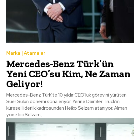
Marka | Atamalar
Mercedes-Benz Türk’ün
Yeni CEO’su Kim, Ne Zaman
Geliyor!
Mercedes-Benz Türk'te 10 yıldır CEO'luk görevini yürüten
Süer Sülün dönemi sona eriyor. Yerine Daimler Truck'ın
küresel liderlik kadrosundan Heiko Selzam atanıyor. Alman
yönetici Selzam,...