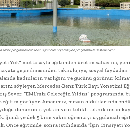
Yıldızı” programına dahil olan öğrenciler oryantasyon programları ile destekleniyor.
iyeti Yok” mottosuyla eğitimden üretim sahasına, yeni
 hayata geçirilmesinden teknolojiye, sosyal faydadan
alanda kadınların varlığını ve gücünü görünür kılma
arını söyleyen Mercedes-Benz Türk Bayi Yönetimi E
ış Sever, “EML’miz Geleceğin Yıldızı” programında, bu 
 eğitim görüyor. Amacımız, mezun olduklarında end
yduğu donanımlı, yetkin ve nitelikli teknik insan ka
k. Şimdiye dek 5 bine yakın öğrenciyi uygulamalı eği
k. Önce eğitimde, sonra istihdamda “İşin Cinsiyeti 