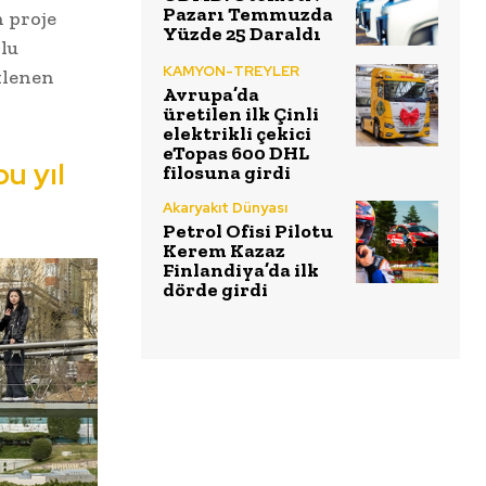
Pazarı Temmuzda
 proje
Yüzde 25 Daraldı
lu
KAMYON-TREYLER
klenen
Avrupa’da
üretilen ilk Çinli
elektrikli çekici
eTopas 600 DHL
u yıl
filosuna girdi
Akaryakıt Dünyası
Petrol Ofisi Pilotu
Kerem Kazaz
Finlandiya’da ilk
dörde girdi