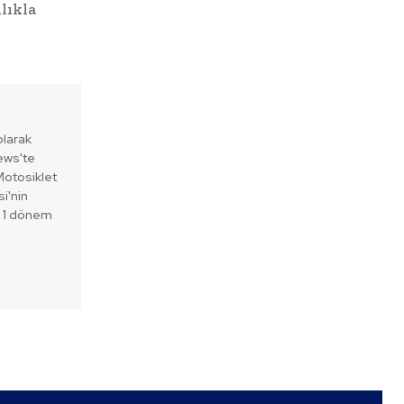
lıkla
olarak
ews'te
Motosiklet
si'nin
, 1 dönem