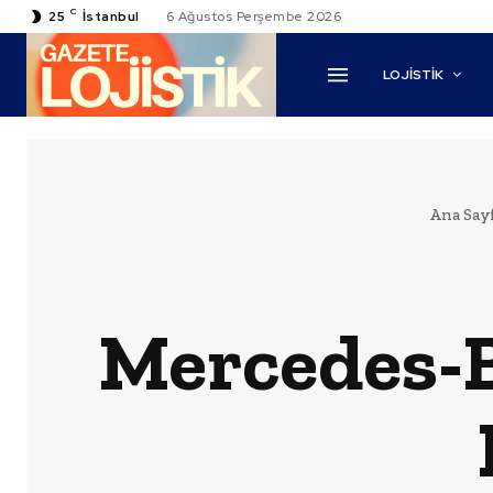
C
25
İstanbul
6 Ağustos Perşembe 2026
LOJİSTİK
Ana Say
Mercedes-B