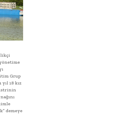
likçi
 yönetime
yı
ğitim Grup
yıl 18 kız
üstrinin
ynağını
timle
Yok” demeye