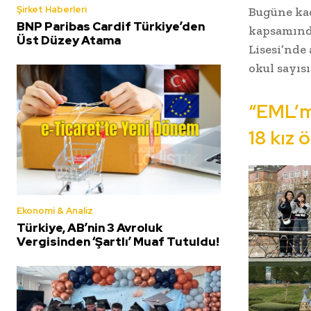
Şirket Haberleri
Bugüne kad
BNP Paribas Cardif Türkiye’den
kapsamınd
Üst Düzey Atama
Lisesi’nde
okul sayısı 
“EML’mi
18 kız 
Ekonomi & Analiz
Türkiye, AB’nin 3 Avroluk
Vergisinden ‘Şartlı’ Muaf Tutuldu!