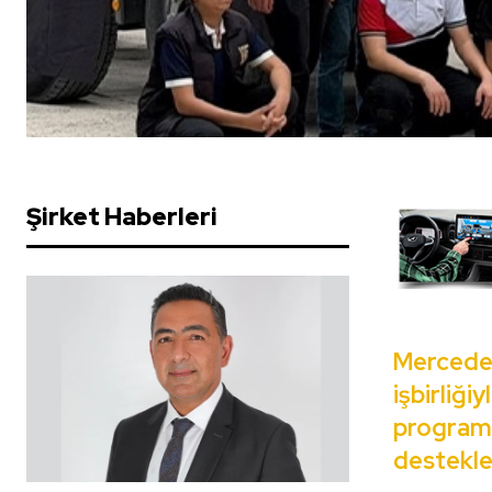
Şirket Haberleri
Mercedes
işbirliği
programı 
destekle