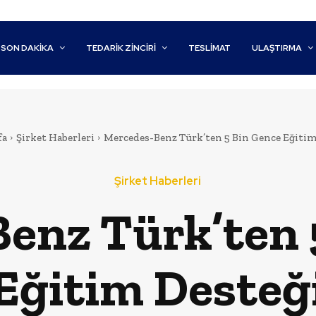
SON DAKİKA
TEDARIK ZINCIRI
TESLIMAT
ULAŞTIRMA
fa
Şirket Haberleri
Mercedes-Benz Türk’ten 5 Bin Gence Eğitim
Şirket Haberleri
enz Türk’ten 
Eğitim Desteğ