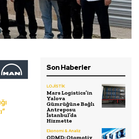
Son Haberler
LOJİSTİK
Mars Logistics’in
Yalova
ığı
Gümrüğüne Bağlı
Antreposu
ı”
İstanbul’da
Hizmette
Ekonomi & Analiz
ODMD: Otomotiv