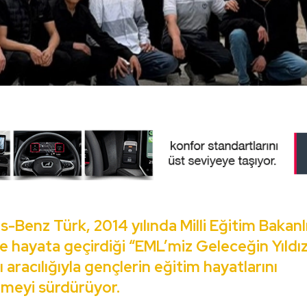
-Benz Türk, 2014 yılında Milli Eğitim Bakanl
yle hayata geçirdiği “EML’miz Geleceğin Yıldız
aracılığıyla gençlerin eğitim hayatlarını
meyi sürdürüyor.