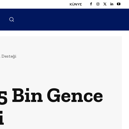
KÜNYE
 Desteği
5 Bin Gence
i