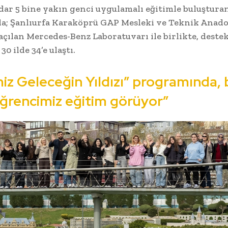
ar 5 bine yakın genci uygulamalı eğitimle buluşturan
a; Şanlıurfa Karaköprü GAP Mesleki ve Teknik Anado
 açılan Mercedes-Benz Laboratuvarı ile birlikte, deste
30 ilde 34’e ulaştı.
z Geleceğin Yıldızı” programında, b
öğrencimiz eğitim görüyor”