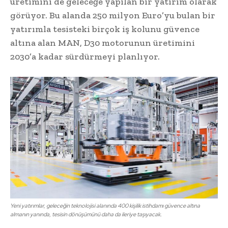
üretimini de geleceğe yapılan bir yatırım olarak
görüyor. Bu alanda 250 milyon Euro’yu bulan bir
yatırımla tesisteki birçok iş kolunu güvence
altına alan MAN, D30 motorunun üretimini
2030’a kadar sürdürmeyi planlıyor.
Yeni yatırımlar, geleceğin teknolojisi alanında 400 kişilik istihdamı güvence altına
almanın yanında, tesisin dönüşümünü daha da ileriye taşıyacak.