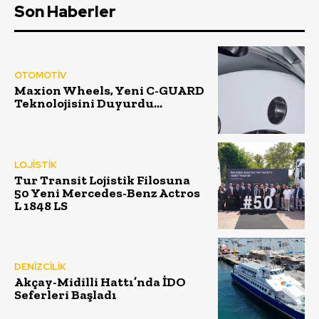
Son Haberler
OTOMOTİV
Maxion Wheels, Yeni C-GUARD
Teknolojisini Duyurdu…
LOJİSTİK
Tur Transit Lojistik Filosuna
50 Yeni Mercedes-Benz Actros
L 1848 LS
DENİZCİLİK
Akçay-Midilli Hattı’nda İDO
Seferleri Başladı