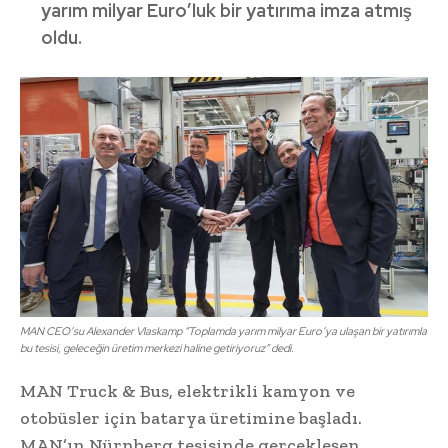
yarım milyar Euro’luk bir yatırıma imza atmış
oldu.
MAN CEO’su Alexander Vlaskamp “Toplamda yarım milyar Euro’ya ulaşan bir yatırımla
bu tesisi, geleceğin üretim merkezi haline getiriyoruz” dedi.
MAN Truck & Bus, elektrikli kamyon ve
otobüsler için batarya üretimine başladı.
MAN’ın Nürnberg tesisinde gerçekleşen