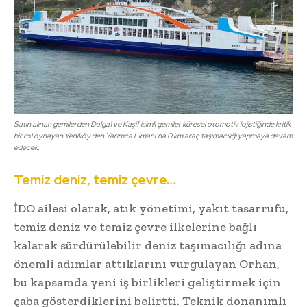
Satın alınan gemilerden Dalga1 ve Kaşif isimli gemiler küresel otomotiv lojistiğinde kritik
bir rol oynayan Yeniköy’den Yarımca Limanı’na 0 km araç taşımacılığı yapmaya devam
edecek.
Temiz deniz, temiz çevre…
İDO ailesi olarak, atık yönetimi, yakıt tasarrufu,
temiz deniz ve temiz çevre ilkelerine bağlı
kalarak sürdürülebilir deniz taşımacılığı adına
önemli adımlar attıklarını vurgulayan Orhan,
bu kapsamda yeni iş birlikleri geliştirmek için
çaba gösterdiklerini belirtti. Teknik donanımlı