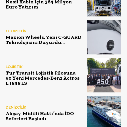
Nesil Kabin İçin 364 Milyon
Euro Yatırım
OTOMOTİV
Maxion Wheels, Yeni C-GUARD
Teknolojisini Duyurdu…
LOJİSTİK
Tur Transit Lojistik Filosuna
50 Yeni Mercedes-Benz Actros
L 1848 LS
DENİZCİLİK
Akçay-Midilli Hattı’nda İDO
Seferleri Başladı