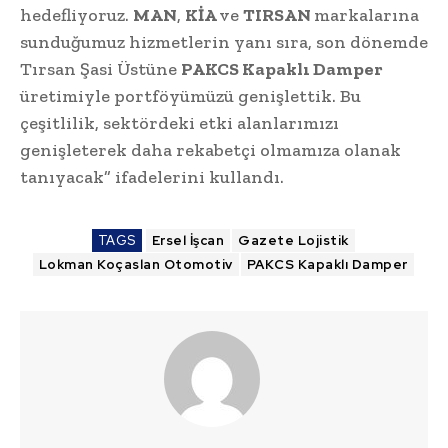
hedefliyoruz.
MAN
,
KİA
ve
TIRSAN
markalarına
sunduğumuz hizmetlerin yanı sıra, son dönemde
Tırsan Şasi Üstüne
PAKCS Kapaklı Damper
üretimiyle portföyümüzü genişlettik. Bu
çeşitlilik, sektördeki etki alanlarımızı
genişleterek daha rekabetçi olmamıza olanak
tanıyacak” ifadelerini kullandı.
TAGS
Ersel İşcan
Gazete Lojistik
Lokman Koçaslan Otomotiv
PAKCS Kapaklı Damper