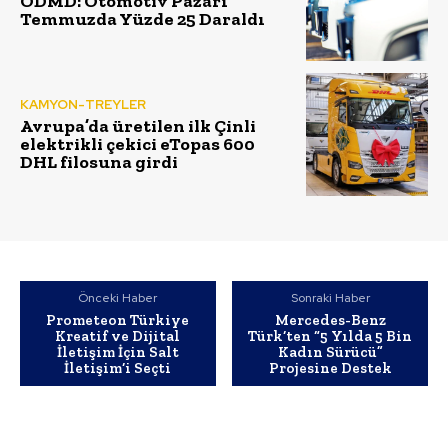
ODMD: Otomotiv Pazarı
Temmuzda Yüzde 25 Daraldı
KAMYON-TREYLER
Avrupa’da üretilen ilk Çinli
elektrikli çekici eTopas 600
DHL filosuna girdi
Önceki Haber
Sonraki Haber
Prometeon Türkiye
Mercedes-Benz
Kreatif ve Dijital
Türk’ten “5 Yılda 5 Bin
İletişim İçin Salt
Kadın Sürücü”
İletişim’i Seçti
Projesine Destek