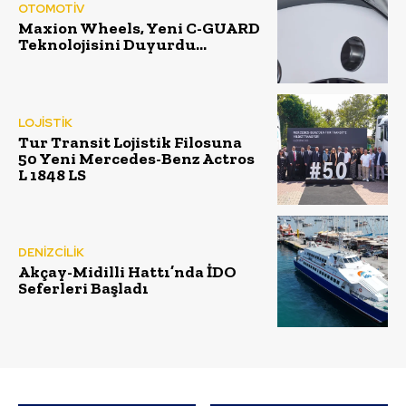
OTOMOTİV
Maxion Wheels, Yeni C-GUARD
Teknolojisini Duyurdu…
LOJİSTİK
Tur Transit Lojistik Filosuna
50 Yeni Mercedes-Benz Actros
L 1848 LS
DENİZCİLİK
Akçay-Midilli Hattı’nda İDO
Seferleri Başladı