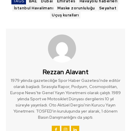
TAGS
BAE
Dubai
Emirates
Havayolu haberleri
İstanbul Havalimanı
Maske zorunluluğu
Seyahat
Uçuş kuralları
Rezzan Alavant
1979 yılında gazeteciliğe Spor Haber Gazetesi'nde editör
olarak başladı. Sırasıyla Rapor, Podyum, Cosmopolitan,
Europe News'te Genel Yayın Yönetmeni olarak çalıştı. 1989
yılında Sport ve Motosiklet Dünyası dergilerini 10 yıl
süreyle yayınladı. Oto Aktüel Dergisi'nin Kurucu Yayın
Yönetmeni. TOSFED'in kuruluşunda yer alarak, 1 dönem
Basın Danışmanlığını da yaptı.