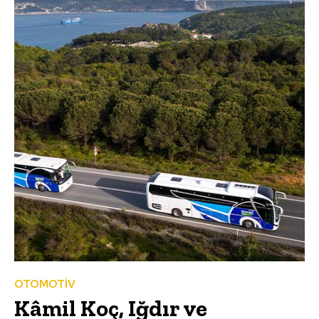
OTOMOTİV
Kâmil Koç, Iğdır ve