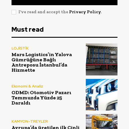
I've read and accept the
Privacy Policy
.
Must read
LOJİSTİK
Mars Logistics’in Yalova
Gümrüğüne Bağlı
Antreposu İstanbul’da
Hizmette
Ekonomi & Analiz
ODMD: Otomotiv Pazarı
Temmuzda Yüzde 25
Daraldı
KAMYON-TREYLER
Avrupa’da üretilen ilk Çinli