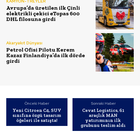
KAMYON-TREYLER
Avrupa’da üretilen ilk Çinli
elektrikli çekici eTopas 600
DHL filosuna girdi
Akaryakıt Dünyası
Petrol Ofisi Pilotu Kerem
Kazaz Finlandiya’da ilk dörde
girdi
Önceki Haber
Sonraki Haber
Yeni Citroen C4, SUV
Cevat Logistics, 61
sınıfına özgü tasarım
araçlık MAN
öğeleri ile satışta!
yatırımının ilk
grubunu teslim aldı