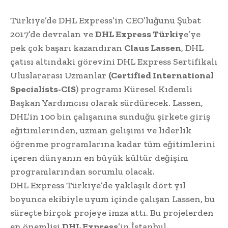
Türkiye’de DHL Express’in CEO’luğunu Şubat
2017’de devralan ve
DHL Express Türkiy
e’ye
pek çok başarı kazandıran
Claus Lassen
, DHL
çatısı altındaki görevini DHL Express Sertifikalı
Uluslararası Uzmanlar
(Certified International
Specialists-CIS
) programı Küresel Kıdemli
Başkan Yardımcısı olarak sürdürecek. Lassen,
DHL’in 100 bin çalışanına sunduğu şirkete giriş
eğitimlerinden, uzman gelişimi ve liderlik
öğrenme programlarına kadar tüm eğitimlerini
içeren dünyanın en büyük kültür değişim
programlarından sorumlu olacak.
DHL Express Türkiye’de yaklaşık dört yıl
boyunca ekibiyle uyum içinde çalışan Lassen, bu
süreçte birçok projeye imza attı. Bu projelerden
en önemlisi
DHL Express
’in İstanbul