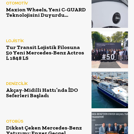
OTOMOTİV
Maxion Wheels, Yeni C-GUARD
Teknolojisini Duyurdu…
LOJİSTİK
Tur Transit Lojistik Filosuna
50 Yeni Mercedes-Benz Actros
L 1848 LS
DENİZCİLİK
Akçay-Midilli Hattı’nda İDO
Seferleri Başladı
OTOBÜS
Dikkat Çeken Mercedes-Benz
Yatırımı: Enver Geçgel