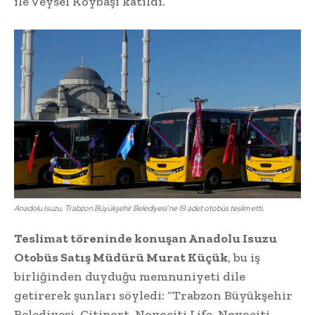
ile Veysel Köybaşı katıldı.
Anadolu Isuzu, Trabzon Büyükşehir Belediyesi’ne 19 adet otobüs teslim etti.
Teslimat töreninde konuşan Anadolu Isuzu
Otobüs Satış Müdürü Murat Küçük
, bu iş
birliğinden duyduğu memnuniyeti dile
getirerek şunları söyledi: “Trabzon Büyükşehir
Belediyesi, Citiport, Novociti Life, Novociti