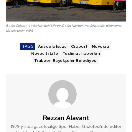
5 adet Citiport, 4 adet Novociti Life ve 10 adet Novociti model otobüs, düzenlenen
törenle teslim edildi.
TAGS
Anadolu Isuzu
Citiport
Novociti
Novociti Life
Teslimat haberleri
Trabzon Büyükşehir Belediyesi
Rezzan Alavant
1979 yılında gazeteciliğe Spor Haber Gazetesi'nde editör