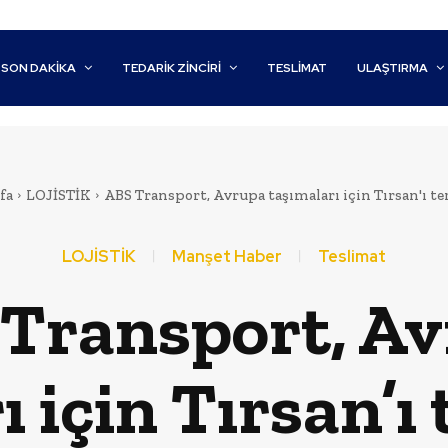
SON DAKİKA
TEDARIK ZINCIRI
TESLIMAT
ULAŞTIRMA
fa
LOJİSTİK
ABS Transport, Avrupa taşımaları için Tırsan'ı ter
LOJİSTİK
Manşet Haber
Teslimat
Transport, A
 için Tırsan’ı 