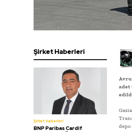
Şirket Haberleri
Avrup
adet 
edild
Gazia
Trans
Şirket Haberleri
depo 
BNP Paribas Cardif