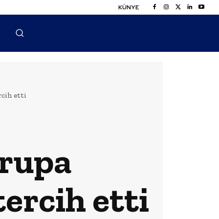
KÜNYE
cih etti
vrupa
tercih etti