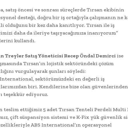
a, satış öncesi ve sonrası süreçlerde Tırsan ekibinin
syonel desteği, doğru bir iş ortağıyla çalışmanın ne 
i olduğunu bir kez daha kanıtlıyor. Tırsan ile iş
ğimizi daha da ileriye taşıyacağımıza inanıyorum”
lerini kullandı.
n Treyler Satış Yöneticisi Recep Öndal Demirci
ise
masında Tırsan’ın lojistik sektöründeki çözüm
lığını vurgulayarak şunları söyledi:
International, sektörümüzdeki en değerli iş
larımızdan biri. Kendilerine bize olan güvenlerinden
ı teşekkür ediyoruz.
 teslim ettiğimiz 5 adet Tırsan Tenteli Perdeli Multi
mız, çift süspansiyon sistemi ve K-Fix yük güvenlik s
özellikleriyle ABS International’ın operasyonel