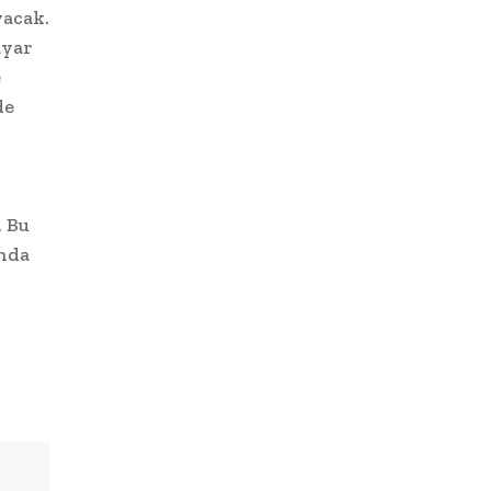
yacak.
ayar
e
de
. Bu
ında