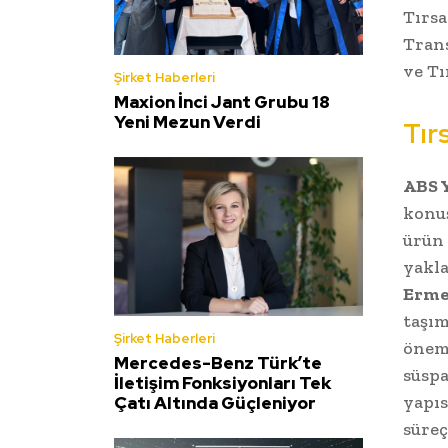
Tırs
Tran
ve Tı
Şirket Haberleri
Maxion İnci Jant Grubu 18
Yeni Mezun Verdi
Tır
ABS 
konuş
ürün 
yakla
Erme
taşım
Şirket Haberleri
öneml
Mercedes-Benz Türk’te
süsp
İletişim Fonksiyonları Tek
yapıs
Çatı Altında Güçleniyor
süreç