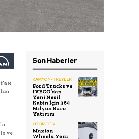
Son Haberler
KAMYON-TREYLER
t’a 5
Ford Trucks ve
slim
IVECO’dan
Yeni Nesil
Kabin İçin 364
Milyon Euro
Yatırım
ki
OTOMOTİV
Maxion
le ve
Wheels, Yeni