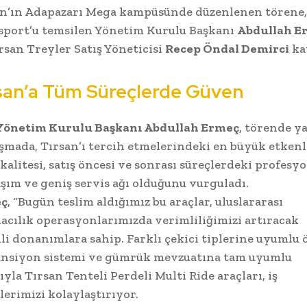
an’ın Adapazarı Mega kampüsünde düzenlenen törene
sport’u temsilen Yönetim Kurulu Başkanı
Abdullah E
rsan Treyler Satış Yöneticisi
Recep Öndal Demirci
kat
san’a Tüm Süreçlerde Güven
Yönetim Kurulu Başkanı Abdullah Ermeç
, törende y
mada, Tırsan’ı tercih etmelerindeki en büyük etkenl
kalitesi, satış öncesi ve sonrası süreçlerdeki profesy
şım ve geniş servis ağı olduğunu vurguladı.
ç
, “Bugün teslim aldığımız bu araçlar, uluslararası
acılık operasyonlarımızda verimliliğimizi artıracak
i donanımlara sahip. Farklı çekici tiplerine uyumlu 
ansiyon sistemi ve gümrük mevzuatına tam uyumlu
ıyla Tırsan Tenteli Perdeli Multi Ride araçları, iş
lerimizi kolaylaştırıyor.