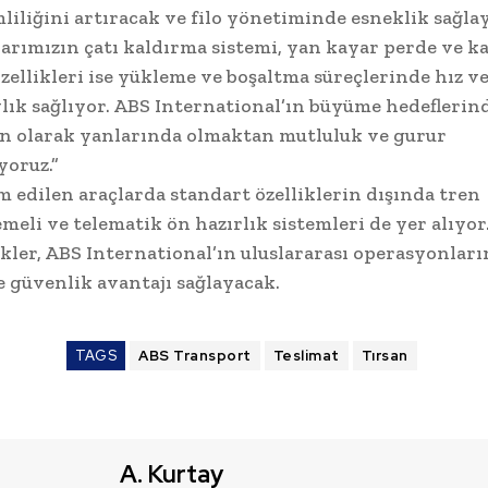
liliğini artıracak ve filo yönetiminde esneklik sağla
arımızın çatı kaldırma sistemi, yan kayar perde ve k
özellikleri ise yükleme ve boşaltma süreçlerinde hız v
lık sağlıyor. ABS International’ın büyüme hedeflerin
n olarak yanlarında olmaktan mutluluk ve gurur
oruz.”
m edilen araçlarda standart özelliklerin dışında tren
meli ve telematik ön hazırlık sistemleri de yer alıyor
ikler, ABS International’ın uluslararası operasyonlar
e güvenlik avantajı sağlayacak.
TAGS
ABS Transport
Teslimat
Tırsan
A. Kurtay