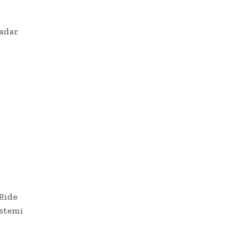
kadar
 Ride
istemi