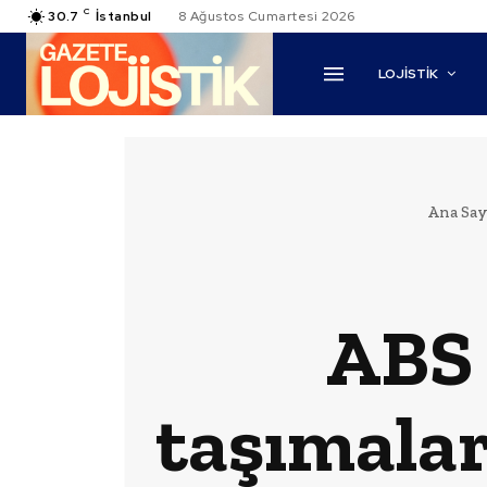
C
30.7
İstanbul
8 Ağustos Cumartesi 2026
LOJİSTİK
Ana Say
ABS 
taşımaları