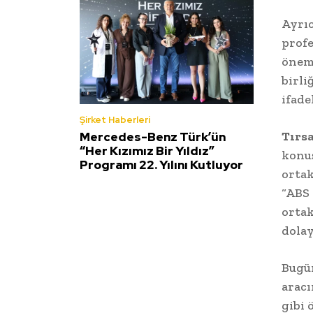
Ayrıc
profe
öneml
birli
ifade
Şirket Haberleri
Tırsa
Mercedes-Benz Türk’ün
“Her Kızımız Bir Yıldız”
konuş
Programı 22. Yılını Kutluyor
ortak
“ABS 
ortak
dolay
Bugün
aracı
gibi 