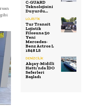
C-GUARD
Teknolojisini
ırsan
Duyurdu…
gibi
LOJİSTİK
Tur Transit
Lojistik
Filosuna 50
Yeni
Mercedes-
Benz Actros L
1848 LS
DENİZCİLİK
Akçay-Midilli
Hattı’nda İDO
Seferleri
Başladı