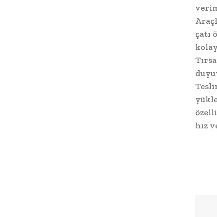
verim
Araçl
çatı 
kolay
Tırsa
duyuy
Tesli
yükle
özell
hız v