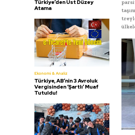
Türkiye’den Üst Düzey
parsi
Atama
taşım
treyl
ülkel
Ekonomi & Analiz
Türkiye, AB’nin 3 Avroluk
Vergisinden ‘Şartlı’ Muaf
Tutuldu!