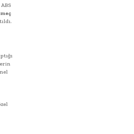
, ABS
rmeç
ıldı.
aptığı
erin
onel
özel