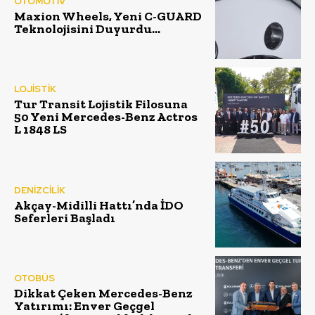
OTOMOTİV
Maxion Wheels, Yeni C-GUARD
Teknolojisini Duyurdu…
LOJİSTİK
Tur Transit Lojistik Filosuna
50 Yeni Mercedes-Benz Actros
L 1848 LS
DENİZCİLİK
Akçay-Midilli Hattı’nda İDO
Seferleri Başladı
OTOBÜS
Dikkat Çeken Mercedes-Benz
Yatırımı: Enver Geçgel