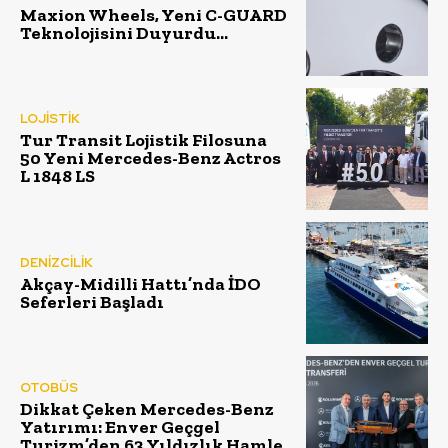
Maxion Wheels, Yeni C-GUARD
Teknolojisini Duyurdu…
LOJİSTİK
Tur Transit Lojistik Filosuna
50 Yeni Mercedes-Benz Actros
L 1848 LS
DENİZCİLİK
Akçay-Midilli Hattı’nda İDO
Seferleri Başladı
OTOBÜS
Dikkat Çeken Mercedes-Benz
Yatırımı: Enver Geçgel
Turizm’den 63 Yıldızlık Hamle