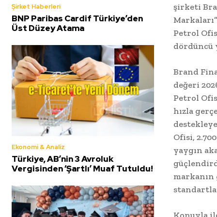
şirketi Br
Şirket Haberleri
BNP Paribas Cardif Türkiye’den
Markaları”
Üst Düzey Atama
Petrol Ofi
dördüncü y
Brand Fina
değeri 2026
Petrol Ofi
hızla gerç
destekleye
Ofisi, 2.7
Ekonomi & Analiz
yaygın ak
Türkiye, AB’nin 3 Avroluk
güçlendird
Vergisinden ‘Şartlı’ Muaf Tutuldu!
markanın 
standartla
Konuyla i