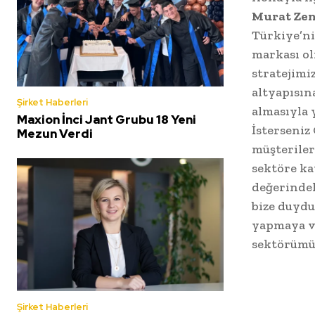
Murat Ze
Türkiye’ni
markası ol
stratejimi
altyapısın
Şirket Haberleri
almasıyla 
Maxion İnci Jant Grubu 18 Yeni
İsterseniz
Mezun Verdi
müşteriler
sektöre ka
değerindek
bize duydu
yapmaya ve
sektörümü
Şirket Haberleri