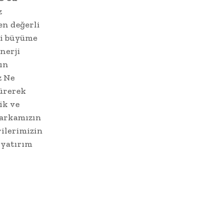
z
en değerli
li büyüme
nerji
tın
z Ne
türerek
ik ve
markamızın
rilerimizin
 yatırım