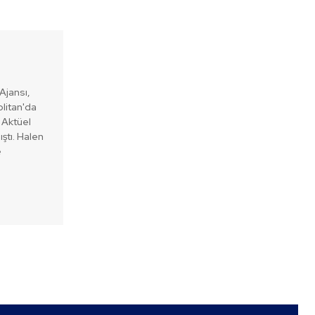
Ajansı,
litan'da
o Aktüel
ştı. Halen
e