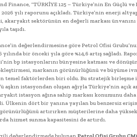
and Finance, “TÜRKİYE 125 – Türkiye’nin En Güçlü ve 
 2026 yılı raporunu açıkladı. Türkiye’nin enerji altya
si, akaryakıt sektörünün en değerli markası ünvanını 
ıla taşıdı.
nce’in değerlendirmesine göre Petrol Ofisi Grubu’n
 yılında bir önceki yıla göre %14,6 artış sağladı. Rapo
si’nin bp istasyonlarını bünyesine katması ve dönüşü
ekleştirmesi, markanın görünürlüğünü ve büyüme iv
n temel faktörlerden biri oldu. Bu stratejik birleşme i
00’ü aşkın istasyondan oluşan ağıyla Türkiye’nin açık a
aryakıt istasyon ağına sahip markası konumunu daha
i. Ülkenin dört bir yanına yayılan bu benzersiz erişi
görünürlüğünü artırırken müşterilerine daha yükse
rda hizmet sunma kapasitesini de artırdı.
lgili değerlendirmede bulunan
Petrol Ofisi Grubu CM