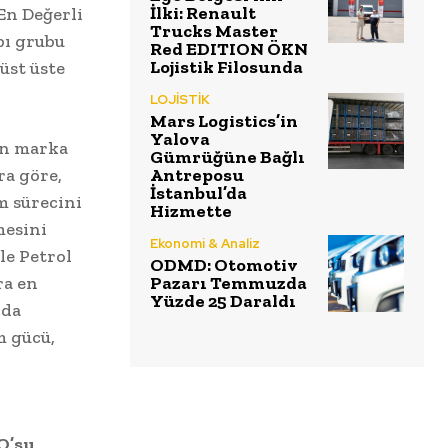
İlki: Renault
En Değerli
Trucks Master
pı grubu
Red EDITION ÖKN
Lojistik Filosunda
üst üste
LOJİSTİK
Mars Logistics’in
Yalova
un marka
Gümrüğüne Bağlı
ra göre,
Antreposu
İstanbul’da
m sürecini
Hizmette
mesini
Ekonomi & Analiz
le Petrol
ODMD: Otomotiv
ra en
Pazarı Temmuzda
Yüzde 25 Daraldı
 da
m gücü,
k
O’su