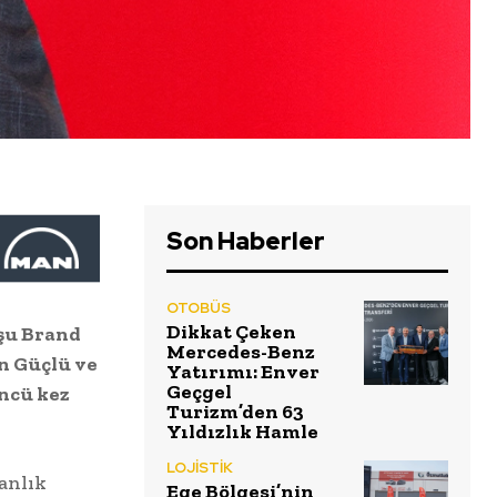
Son Haberler
OTOBÜS
Dikkat Çeken
uşu Brand
Mercedes-Benz
n Güçlü ve
Yatırımı: Enver
Geçgel
üncü kez
Turizm’den 63
Yıldızlık Hamle
LOJİSTİK
anlık
Ege Bölgesi’nin