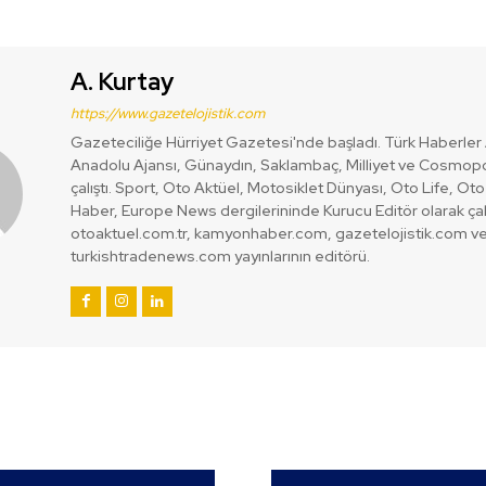
A. Kurtay
https://www.gazetelojistik.com
Gazeteciliğe Hürriyet Gazetesi'nde başladı. Türk Haberler 
Anadolu Ajansı, Günaydın, Saklambaç, Milliyet ve Cosmopo
çalıştı. Sport, Oto Aktüel, Motosiklet Dünyası, Oto Life, Ot
Haber, Europe News dergilerininde Kurucu Editör olarak çalı
otoaktuel.com.tr, kamyonhaber.com, gazetelojistik.com v
turkishtradenews.com yayınlarının editörü.