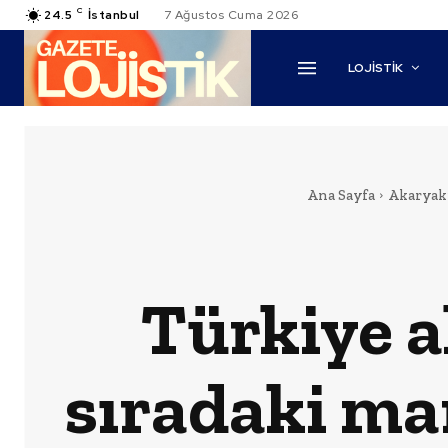
C
24.5
İstanbul
7 Ağustos Cuma 2026
LOJİSTİK
Ana Sayfa
Akaryak
Türkiye a
sıradaki mar