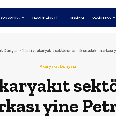
SON DAKİKA
TEDARIK ZINCIRI
TESLIMAT
ULAŞTIRMA
ıt Dünyası
Türkiye akaryakıt sektörünün ilk sıradaki markası y
Akaryakıt Dünyası
karyakıt sekt
kası yine Petr