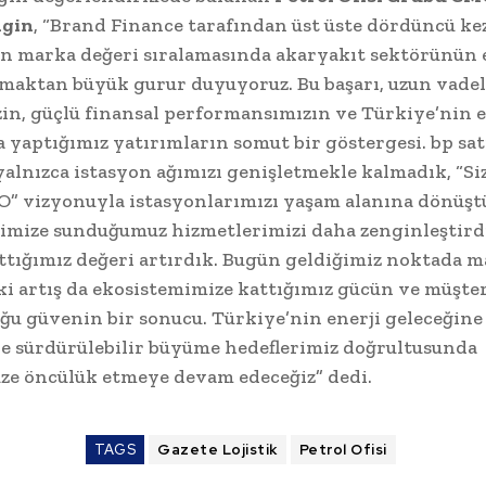
ngin
, “Brand Finance tarafından üst üste dördüncü ke
n marka değeri sıralamasında akaryakıt sektörünün 
maktan büyük gurur duyuyoruz. Bu başarı, uzun vade
zin, güçlü finansal performansımızın ve Türkiye’nin e
a yaptığımız yatırımların somut bir göstergesi. bp sa
yalnızca istasyon ağımızı genişletmekle kalmadık, “Si
 O” vizyonuyla istasyonlarımızı yaşam alanına dönüş
imize sunduğumuz hizmetlerimizi daha zenginleştird
ttığımız değeri artırdık. Bugün geldiğimiz noktada 
i artış da ekosistemimize kattığımız gücün ve müşte
ğu güvenin bir sonucu. Türkiye’nin enerji geleceğine
 sürdürülebilir büyüme hedeflerimiz doğrultusunda
ze öncülük etmeye devam edeceğiz” dedi.
TAGS
Gazete Lojistik
Petrol Ofisi