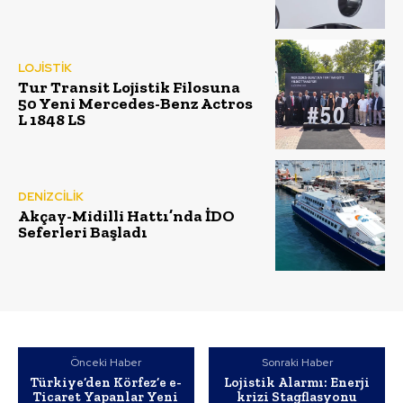
LOJİSTİK
Tur Transit Lojistik Filosuna
50 Yeni Mercedes-Benz Actros
L 1848 LS
DENİZCİLİK
Akçay-Midilli Hattı’nda İDO
Seferleri Başladı
Önceki Haber
Sonraki Haber
Türkiye’den Körfez’e e-
Lojistik Alarmı: Enerji
Ticaret Yapanlar Yeni
krizi Stagflasyonu