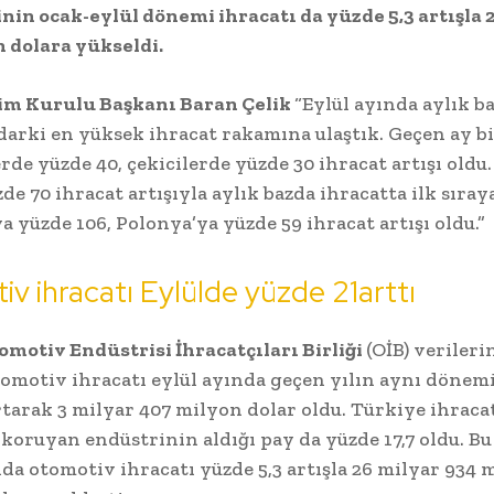
nin ocak-eylül dönemi ihracatı da yüzde 5,3 artışla 
 dolara yükseldi.
im Kurulu Başkanı Baran Çelik
“Eylül ayında aylık b
arki en yüksek ihracat rakamına ulaştık. Geçen ay b
rde yüzde 40, çekicilerde yüzde 30 ihracat artışı oldu.
de 70 ihracat artışıyla aylık bazda ihracatta ilk sıraya
a yüzde 106, Polonya’ya yüzde 59 ihracat artışı oldu.”
v ihracatı Eylülde yüzde 21arttı
motiv Endüstrisi İhracatçıları Birliği
(OİB) verileri
omotiv ihracatı eylül ayında geçen yılın aynı dönem
rtarak 3 milyar 407 milyon dolar oldu. Türkiye ihraca
 koruyan endüstrinin aldığı pay da yüzde 17,7 oldu. Bu 
da otomotiv ihracatı yüzde 5,3 artışla 26 milyar 934 