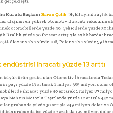
ak gerçekleşti.
im Kurulu Başkanı
Baran Çelik
“Eylül ayında aylık b
ar ulaşılan en yüksek otomotiv ihracatı rakamına ula
inek otomobillerde yüzde 40, Çekicilerde yüzde 30 ihr
şik Krallık yüzde 70 ihracat artışıyla aylık bazda ihrac
leşti. Slovenya’ya yüzde 106, Polonya’ya yüzde 59 ihrac
 endüstrisi ihracatı yüzde 13 arttı
n büyük ürün grubu olan Otomotiv İhracatında Teda
nin payı yüzde 13 artarak 1 milyar 355 milyon dolar o
obillerde ihracat yüzde 40 artarak 1 milyar 87 milyo
aya Mahsus Motorlu Taşıtlarda yüzde 12 artışla 450 
iciler grubunda yüzde 30 artışla 249 milyon dolar ve 
dibüs grubunda ise yüzde 7 azalışla 199 milyon dolar 