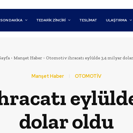
SON DAKİKA
TEDARIK ZINCIRI
TESLIMAT
ULAŞTIRMA
Sayfa
Manşet Haber
Otomotiv ihracatı eylülde 3,4 milyar dolar
Manşet Haber
OTOMOTİV
hracatı eylülde
dolar oldu