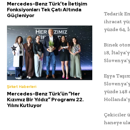
Mercedes-Benz Türk’te İletişim
Fonksiyonları Tek Çatı Altında
Tedarik En
Güçleniyor
ihracat yü
yüzde 64, 
Binek otom
18, İtalya
Slovenya’y
Eşya Taşım
Slovenya’y
Şirket Haberleri
yüzde 148 
Mercedes-Benz Türk’ün “Her
Hollanda’y
Kızımız Bir Yıldız” Programı 22.
Yılını Kutluyor
Çekiciler 
haneye ula