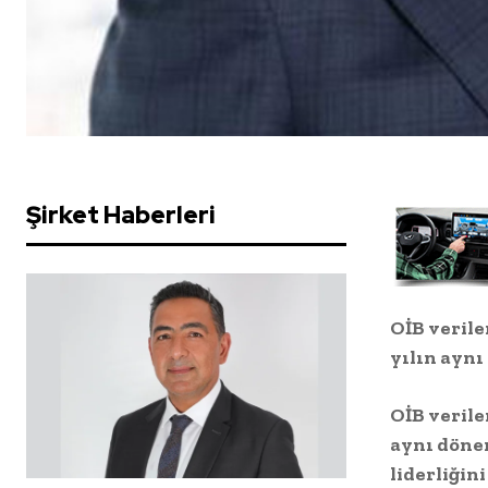
Şirket Haberleri
OİB verile
yılın aynı
OİB verile
aynı dönem
liderliğin