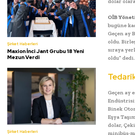
dolar olar
OİB Yönet
bugüne kad
Geçen ay B
oldu. Birle
Şirket Haberleri
sıraya yer
Maxion İnci Jant Grubu 18 Yeni
Mezun Verdi
oldu” dedi.
Tedarik
Geçen ay e
Endüstrisi
Binek Otom
Eşya Taşım
dolar, Çek
Şirket Haberleri
minibüs-mi