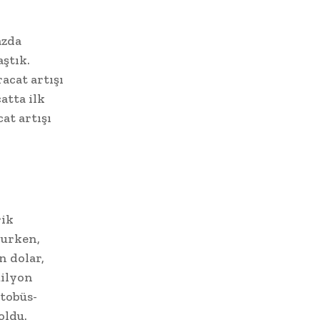
azda
ştık.
acat artışı
atta ilk
at artışı
rik
lurken,
n dolar,
milyon
Otobüs-
oldu.