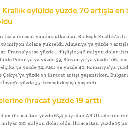
k Krallık eylülde yüzde 70 artışla en
oldu
n fazla ihracat yapılan ülke olan Birleşik Krallık’a ih
 438 milyon dolara yükseldi. Almanya’ya yüzde 7 artışl
ar, Fransa’ya ise yüzde 1 düşüşle 346 milyon dolar ihr
ylülde Polonya’ya yüzde 59, Slovenya’ya yüzde 106, İs
Belçika’ya yüzde 34, ABD’ye yüzde 40, Romanya’ya yüzde
e Çekya’ya yüzde 54 ihracat artışı yaşanırken, Bulgari
e İsveç’e yüzde 35 ihracat düşüşü yaşandı.
lerine ihracat yüzde 19 arttı
plam ihracattan yüzde 67,4 pay alan AB Ülkelerine ih
 2 milyar 281 milyon dolar oldu. İhracattan yüzde 15 pa