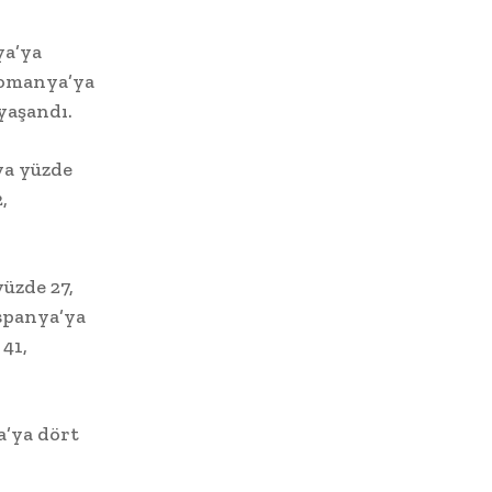
ya’ya
 Romanya’ya
yaşandı.
ya yüzde
,
üzde 27,
İspanya’ya
 41,
a’ya dört