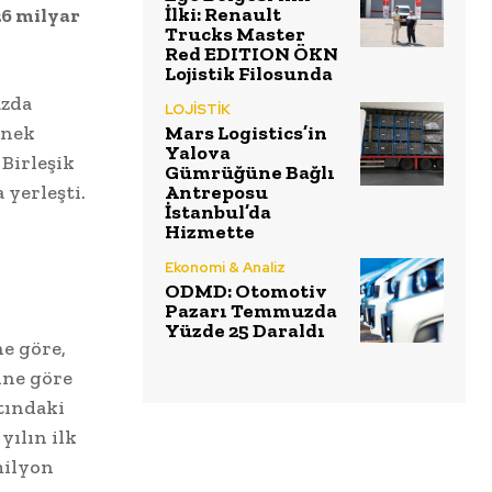
İlki: Renault
26 milyar
Trucks Master
Red EDITION ÖKN
Lojistik Filosunda
azda
LOJİSTİK
inek
Mars Logistics’in
Yalova
 Birleşik
Gümrüğüne Bağlı
 yerleşti.
Antreposu
İstanbul’da
Hizmette
Ekonomi & Analiz
ODMD: Otomotiv
Pazarı Temmuzda
Yüzde 25 Daraldı
ne göre,
ine göre
tındaki
yılın ilk
milyon