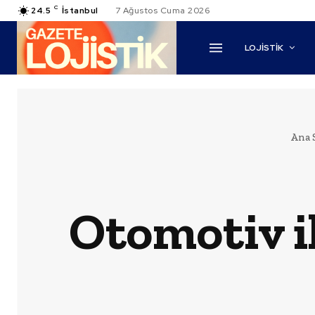
C
24.5
İstanbul
7 Ağustos Cuma 2026
LOJİSTİK
Ana 
Otomotiv i