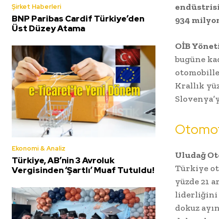
endüstrisi
Şirket Haberleri
BNP Paribas Cardif Türkiye’den
934 milyon
Üst Düzey Atama
OİB Yönet
bugüne kad
otomobille
Krallık yüz
Slovenya’y
Otomoti
Ekonomi & Analiz
Uludağ Oto
Türkiye, AB’nin 3 Avroluk
Türkiye ot
Vergisinden ‘Şartlı’ Muaf Tutuldu!
yüzde 21 a
liderliğini
dokuz ayın