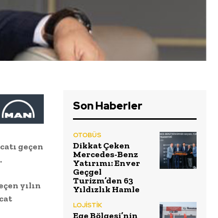
Son Haberler
OTOBÜS
Dikkat Çeken
acatı geçen
Mercedes-Benz
.
Yatırımı: Enver
Geçgel
Turizm’den 63
eçen yılın
Yıldızlık Hamle
cat
LOJİSTİK
Ege Bölgesi’nin