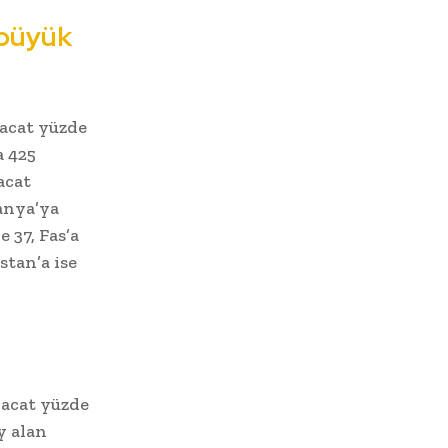
 büyük
racat yüzde
a 425
acat
panya’ya
 37, Fas’a
stan’a ise
racat yüzde
y alan