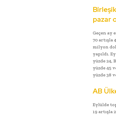
Birleşi
pazar 
Geçen ay e
70 artışla
milyon dol
yapıldı. E
yüzde 24, 
yüzde 45 v
yüzde 38 v
AB Ülke
Eylülde to
19 artışla