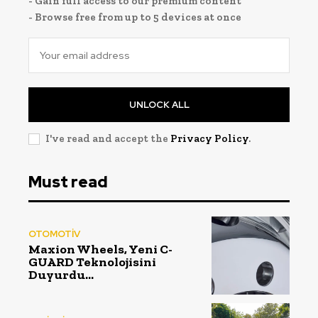
- Gain full access to our premium content
- Browse free from up to 5 devices at once
UNLOCK ALL
I've read and accept the
Privacy Policy
.
Must read
OTOMOTİV
Maxion Wheels, Yeni C-
GUARD Teknolojisini
Duyurdu…