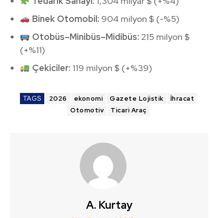
Tedarik Sanayi:
1,304 milyar $ (+%4)
Binek Otomobil:
904 milyon $ (-%5)
Otobüs–Minibüs–Midibüs:
215 milyon $
(+%11)
Çekiciler:
119 milyon $ (+%39)
TAGS
2026
ekonomi
Gazete Lojistik
İhracat
Otomotiv
Ticari Araç
A. Kurtay