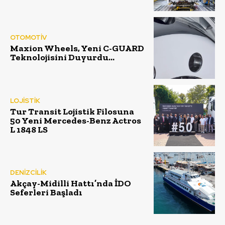
OTOMOTİV
Maxion Wheels, Yeni C-GUARD
Teknolojisini Duyurdu…
LOJİSTİK
Tur Transit Lojistik Filosuna
50 Yeni Mercedes-Benz Actros
L 1848 LS
DENİZCİLİK
Akçay-Midilli Hattı’nda İDO
Seferleri Başladı