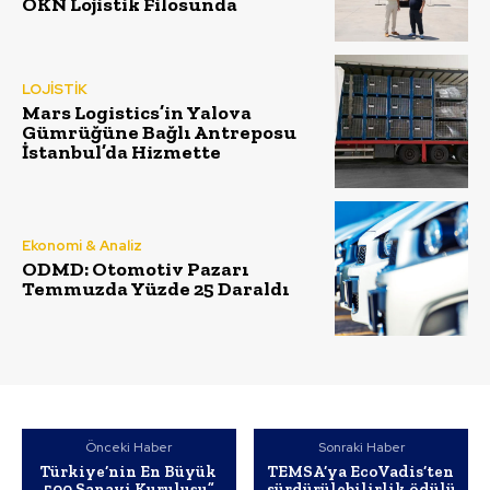
ÖKN Lojistik Filosunda
LOJİSTİK
Mars Logistics’in Yalova
Gümrüğüne Bağlı Antreposu
İstanbul’da Hizmette
Ekonomi & Analiz
ODMD: Otomotiv Pazarı
Temmuzda Yüzde 25 Daraldı
Önceki Haber
Sonraki Haber
Türkiye’nin En Büyük
TEMSA’ya EcoVadis’ten
500 Sanayi Kuruluşu”
sürdürülebilirlik ödülü