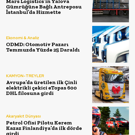
Mars Logistics’in Yalova
Gümrüğüne Bağlı Antreposu
İstanbul’da Hizmette
Ekonomi & Analiz
ODMD: Otomotiv Pazarı
Temmuzda Yüzde 25 Daraldı
KAMYON-TREYLER
Avrupa’da üretilen ilk Çinli
elektrikli çekici eTopas 600
DHL filosuna girdi
Akaryakıt Dünyası
Petrol Ofisi Pilotu Kerem
Kazaz Finlandiya’da ilk dörde
girdi