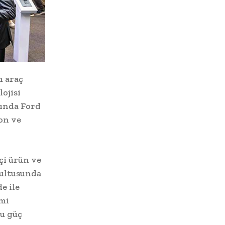
m araç
lojisi
mında Ford
on ve
kçi ürün ve
rultusunda
e ile
imi
Bu güç