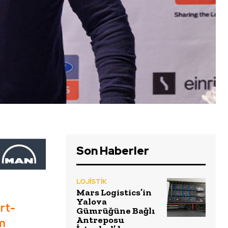
Son Haberler
LOJİSTİK
Mars Logistics’in
Yalova
rt-
Gümrüğüne Bağlı
Antreposu
ım