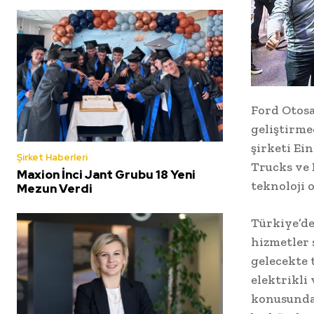
Ford Otosa
geliştirmed
şirketi Ein
Şirket Haberleri
Trucks ve 
Maxion İnci Jant Grubu 18 Yeni
teknoloji o
Mezun Verdi
Türkiye’de 
hizmetler 
gelecekte t
elektrikli 
konusunda 