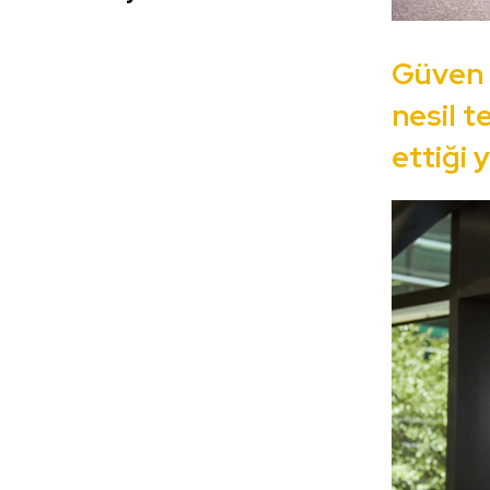
Güven Ö
nesil t
ettiği 