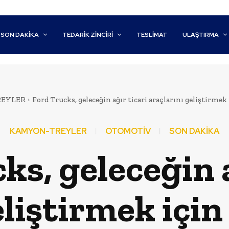
SON DAKİKA
TEDARIK ZINCIRI
TESLIMAT
ULAŞTIRMA
EYLER
Ford Trucks, geleceğin ağır ticari araçlarını geliştirmek iç
KAMYON-TREYLER
OTOMOTİV
SON DAKİKA
ks, geleceğin a
liştirmek için 