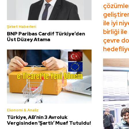
çözümler
geliştire
ile iyi n
Şirket Haberleri
birliği i
BNP Paribas Cardif Türkiye’den
çevre dos
Üst Düzey Atama
hedefliy
Ekonomi & Analiz
Türkiye, AB’nin 3 Avroluk
Vergisinden ‘Şartlı’ Muaf Tutuldu!