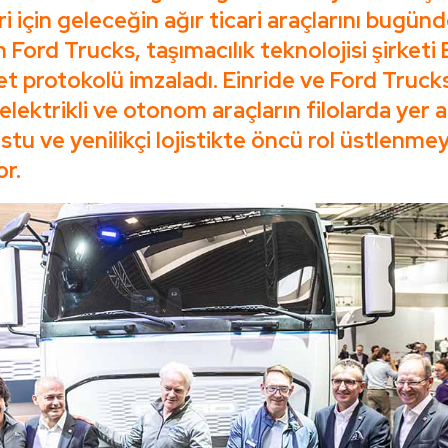
i için geleceğin ağır ticari araçlarını bugün
n Ford Trucks, taşımacılık teknolojisi şirketi 
iyet protokolü imzaladı. Einride ve Ford Trucks
le elektrikli ve otonom araçların filolarda yer 
tu ve yenilikçi lojistikte öncü rol üstlenmey
or.