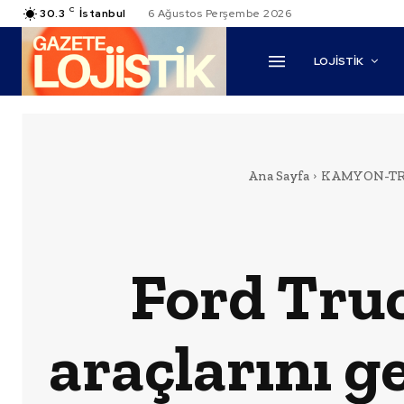
C
30.3
İstanbul
6 Ağustos Perşembe 2026
LOJİSTİK
Ana Sayfa
KAMYON-TR
Ford Truc
araçlarını ge