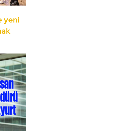
e yeni
hak