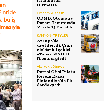
İstanbul’da
den
Hizmette
Einride
Ekonomi & Analiz
ODMD: Otomotiv
, bu iş
Pazarı Temmuzda
almasıyla
Yüzde 25 Daraldı
i
KAMYON-TREYLER
Avrupa’da
üretilen ilk Çinli
elektrikli çekici
eTopas 600 DHL
filosuna girdi
Akaryakıt Dünyası
Petrol Ofisi Pilotu
Kerem Kazaz
Finlandiya’da ilk
dörde girdi