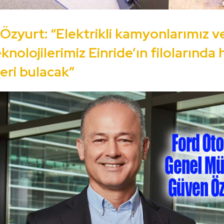
zyurt: “Elektrikli kamyonlarımız v
eknolojilerimiz Einride’ın filolarında 
yeri bulacak”