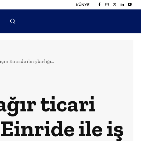
KÜNYE
in Einride ile iş birliği...
ğır ticari
Einride ile iş