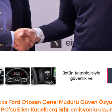
ucks Ford Otosan Genel Müdürü Güven Özyu
CPO’su Ellen Kugelberg Sıfır emisyonlu ulaş