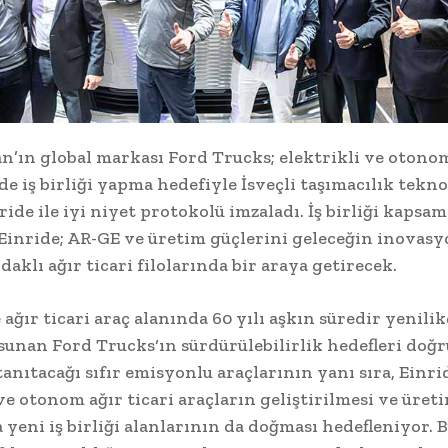
n’ın global markası Ford Trucks; elektrikli ve otono
e iş birliği yapma hedefiyle İsveçli taşımacılık tekno
ride ile iyi niyet protokolü imzaladı. İş birliği kapsa
Einride; AR-GE ve üretim güçlerini geleceğin inovasy
daklı ağır ticari filolarında bir araya getirecek.
ağır ticari araç alanında 60 yılı aşkın süredir yenili
sunan Ford Trucks‘ın sürdürülebilirlik hedefleri doğ
anıtacağı sıfır emisyonlu araçlarının yanı sıra, Einrid
ve otonom ağır ticari araçların geliştirilmesi ve üret
yeni iş birliği alanlarının da doğması hedefleniyor. 