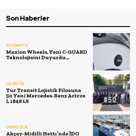
Son Haberler
OTOMOTİV
Maxion Wheels, Yeni C-GUARD
Teknolojisini Duyurdu…
LOJİSTİK
Tur Transit Lojistik Filosuna
50 Yeni Mercedes-Benz Actros
L 1848 LS
DENİZCİLİK
Akçay-Midilli Hattı’nda İDO