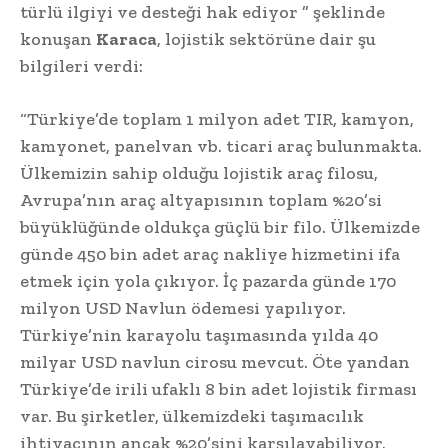
türlü ilgiyi ve desteği hak ediyor ” şeklinde
konuşan
Karaca
, lojistik sektörüne dair şu
bilgileri verdi:
“Türkiye’de toplam 1 milyon adet TIR, kamyon,
kamyonet, panelvan vb. ticari araç bulunmakta.
Ülkemizin sahip olduğu lojistik araç filosu,
Avrupa’nın araç altyapısının toplam %20’si
büyüklüğünde oldukça güçlü bir filo. Ülkemizde
günde 450 bin adet araç nakliye hizmetini ifa
etmek için yola çıkıyor. İç pazarda günde 170
milyon USD Navlun ödemesi yapılıyor.
Türkiye’nin karayolu taşımasında yılda 40
milyar USD navlun cirosu mevcut. Öte yandan
Türkiye’de irili ufaklı 8 bin adet lojistik firması
var. Bu şirketler, ülkemizdeki taşımacılık
ihtiyacının ancak %20’sini karşılayabiliyor.