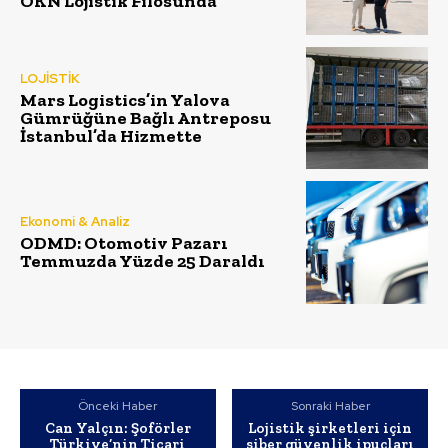
ÖKN Lojistik Filosunda
LOJİSTİK
Mars Logistics’in Yalova
Gümrüğüne Bağlı Antreposu
İstanbul’da Hizmette
Ekonomi & Analiz
ODMD: Otomotiv Pazarı
Temmuzda Yüzde 25 Daraldı
Önceki Haber
Sonraki Haber
Can Yalçın: Şoförler
Lojistik şirketleri için
Türkiye’nin Ticari
siber güvenlik ipuçları