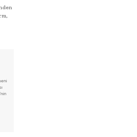
inden
rm,
meni
sı
'nin