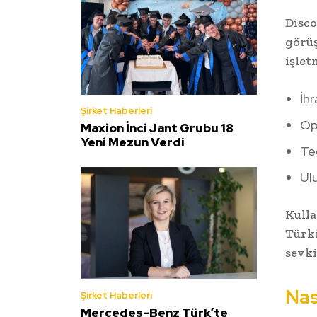
Disco
görüş
işlet
İhr
Şirket Haberleri
Ope
Maxion İnci Jant Grubu 18
Yeni Mezun Verdi
Ted
Ulu
Kulla
Türki
sevki
Nası
Şirket Haberleri
Mercedes-Benz Türk’te