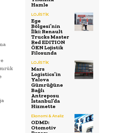
Hamle
LOJİSTİK
Ege
Bölgesi’nin
İlki: Renault
Trucks Master
Red EDITION
rma
ÖKN Lojistik
Filosunda
re
LOJİSTİK
gümrük
Mars
Logistics’in
e
Yalova
Gümrüğüne
Bağlı
Antreposu
ğa
İstanbul’da
Hizmette
Ekonomi & Analiz
ODMD:
Otomotiv
Pazarı