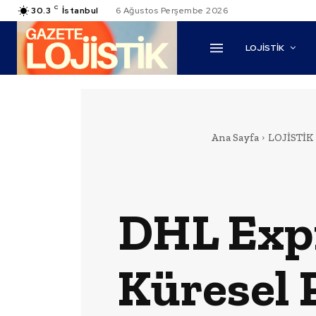
C
30.3
İstanbul
6 Ağustos Perşembe 2026
LOJİSTİK
Ana Sayfa
LOJİSTİK
DHL Expr
Küresel 