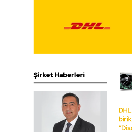
Şirket Haberleri
DHL 
biri
“Dis