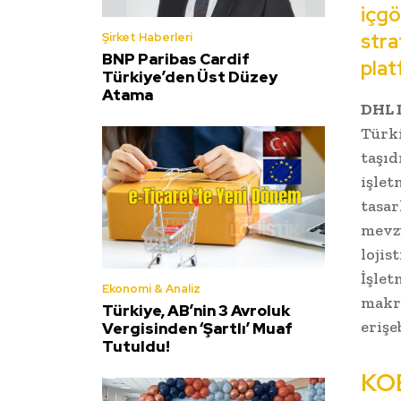
içgö
stra
Şirket Haberleri
BNP Paribas Cardif
pla
Türkiye’den Üst Düzey
Atama
DHL 
Türki
taşıd
işlet
tasar
mevzu
lojis
İşlet
Ekonomi & Analiz
makr
Türkiye, AB’nin 3 Avroluk
erişe
Vergisinden ‘Şartlı’ Muaf
Tutuldu!
KOB