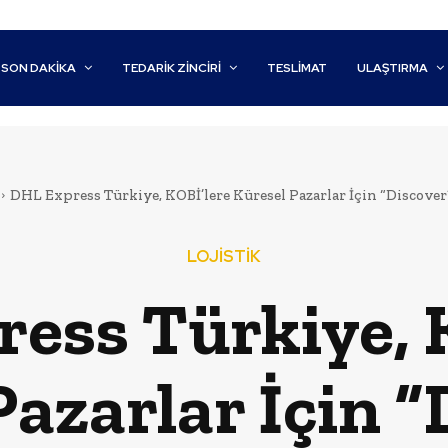
SON DAKİKA
TEDARIK ZINCIRI
TESLIMAT
ULAŞTIRMA
DHL Express Türkiye, KOBİ’lere Küresel Pazarlar İçin “Discov
LOJİSTİK
ess Türkiye, 
Pazarlar İçin “