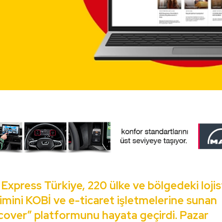
Express Türkiye, 220 ülke ve bölgedeki lojis
kimini KOBİ ve e-ticaret işletmelerine sunan
cover” platformunu hayata geçirdi. Pazar