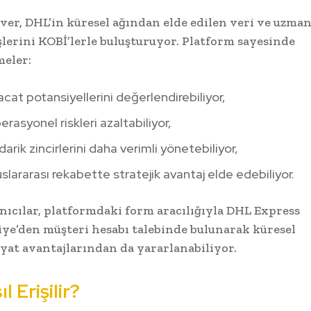
ver, DHL’in küresel ağından elde edilen veri ve uzma
lerini KOBİ’lerle buluşturuyor. Platform sayesinde
meler:
acat potansiyellerini değerlendirebiliyor,
rasyonel riskleri azaltabiliyor,
arik zincirlerini daha verimli yönetebiliyor,
slararası rekabette stratejik avantaj elde edebiliyor.
nıcılar, platformdaki form aracılığıyla DHL Express
ye’den müşteri hesabı talebinde bulunarak küresel
yat avantajlarından da yararlanabiliyor.
l Erişilir?