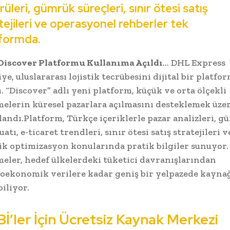
rüleri, gümrük süreçleri, sınır ötesi satış
tejileri ve operasyonel rehberler tek
tformda.
Discover Platformu Kullanıma Açıldı
… DHL Express
ye, uluslararası lojistik tecrübesini dijital bir platfo
ı. “Discover” adlı yeni platform, küçük ve orta ölçekli
melerin küresel pazarlara açılmasını desteklemek üze
landı.Platform, Türkçe içeriklerle pazar analizleri, 
atı, e-ticaret trendleri, sınır ötesi satış stratejileri v
tik optimizasyon konularında pratik bilgiler sunuyor.
meler, hedef ülkelerdeki tüketici davranışlarından
oekonomik verilere kadar geniş bir yelpazede kayna
biliyor.
İ’ler İçin Ücretsiz Kaynak Merkezi