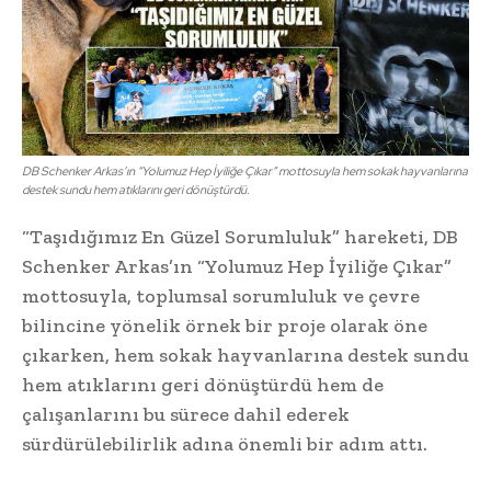
DB Schenker Arkas’ın “Yolumuz Hep İyiliğe Çıkar” mottosuyla hem sokak hayvanlarına
destek sundu hem atıklarını geri dönüştürdü.
“Taşıdığımız En Güzel Sorumluluk” hareketi, DB
Schenker Arkas’ın “Yolumuz Hep İyiliğe Çıkar”
mottosuyla, toplumsal sorumluluk ve çevre
bilincine yönelik örnek bir proje olarak öne
çıkarken, hem sokak hayvanlarına destek sundu
hem atıklarını geri dönüştürdü hem de
çalışanlarını bu sürece dahil ederek
sürdürülebilirlik adına önemli bir adım attı.