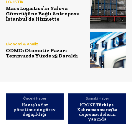
LOJİSTİK
Mars Logistics’in Yalova
Gümrüğüne Bağlı Antreposu
İstanbul’da Hizmette
Ekonomi & Analiz
ODMD: Otomotiv Pazarı
Temmuzda Yüzde 25 Daraldı
Önceki Haber
Sonraki Haber
Havaş’ın üst
KRONE Türkiye,
yönetiminde görev
Kahramanmaraş’ta
değişikliği
depremzedelerin
yanında