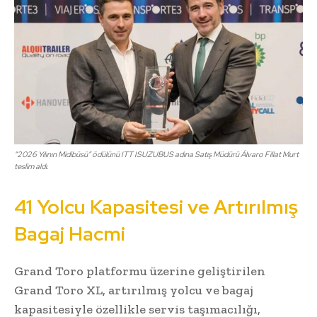
“2026 Yılının Midibüsü” ödülünü ITT ISUZUBUS adına Satış Müdürü Álvaro Fillat Murt
teslim aldı.
41 Yolcu Kapasitesi ve Artırılmış
Bagaj Hacmi
Grand Toro platformu üzerine geliştirilen
Grand Toro XL, artırılmış yolcu ve bagaj
kapasitesiyle özellikle servis taşımacılığı,