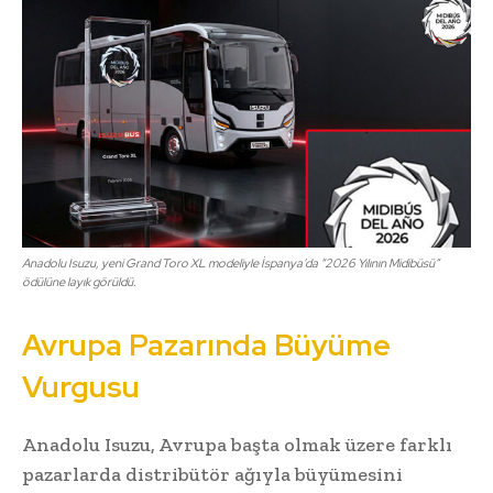
Anadolu Isuzu, yeni Grand Toro XL modeliyle İspanya’da “2026 Yılının Midibüsü”
ödülüne layık görüldü.
Avrupa Pazarında Büyüme
Vurgusu
Anadolu Isuzu, Avrupa başta olmak üzere farklı
pazarlarda distribütör ağıyla büyümesini