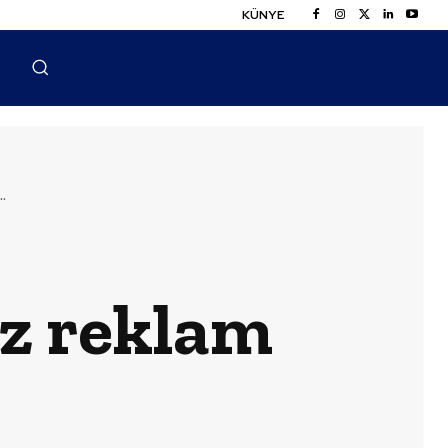
KÜNYE
.
uz reklam