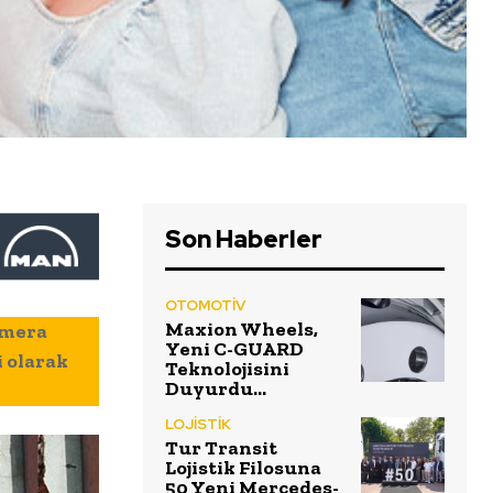
Son Haberler
OTOMOTİV
Maxion Wheels,
amera
Yeni C-GUARD
i olarak
Teknolojisini
Duyurdu…
LOJİSTİK
Tur Transit
Lojistik Filosuna
50 Yeni Mercedes-