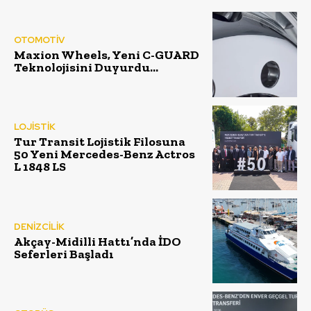
OTOMOTİV
Maxion Wheels, Yeni C-GUARD
Teknolojisini Duyurdu…
LOJİSTİK
Tur Transit Lojistik Filosuna
50 Yeni Mercedes-Benz Actros
L 1848 LS
DENİZCİLİK
Akçay-Midilli Hattı’nda İDO
Seferleri Başladı