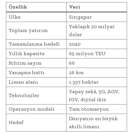
Özellik
Veri
Ülke
Singapur
Yaklaşık 20 milyar
Toplam yatırım
dolar
Tamamlanma hedefi
2040
Yıllık kapasite
65 milyon TEU
Rıhtım sayısı
66
Yanaşma hattı
26 km
Liman alanı
1.337 hektar
Yapay zekâ, 5G, AGV,
Teknolojiler
IGV, dijital ikiz
Operasyon modeli
Tam otomasyon
Dünyanın en büyük
Hedef
akıllı limanı