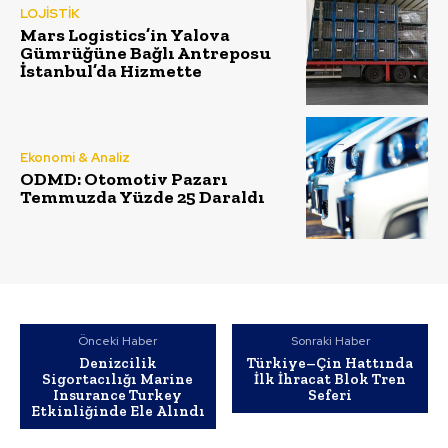
LOJİSTİK
Mars Logistics’in Yalova
Gümrüğüne Bağlı Antreposu
İstanbul’da Hizmette
Ekonomi & Analiz
ODMD: Otomotiv Pazarı
Temmuzda Yüzde 25 Daraldı
Önceki Haber
Sonraki Haber
Denizcilik
Türkiye–Çin Hattında
Sigortacılığı Marine
İlk İhracat Blok Tren
Insurance Turkey
Seferi
Etkinliğinde Ele Alındı