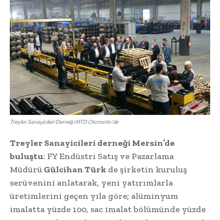
Treyler Sanayicileri Derneği MTD Otomotiv’de
Treyler Sanayicileri derneği Mersin’de
buluştu
: FY Endüstri Satış ve Pazarlama
Müdürü
Gülcihan Türk
de şirketin kuruluş
serüvenini anlatarak, yeni yatırımlarla
üretimlerini geçen yıla göre; alüminyum
imalatta yüzde 100, sac imalat bölümünde yüzde