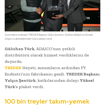
Sunumların ardından TREDER Başkanı Yalçın Şentürk, Gökhan Bülbül ve Dündar
Doğan’a desteklerinden ötürü plaket verdi
Gülcihan Türk
, ADAICO’nun yetkili
distribütörü olarak hizmet verdiklerini de
duyurdu.
TREDER
Heyeti, sunumların ardından FY
Endüstri’nin fabrikasını gezdi.
TREDER Başkanı
Yalçın Şentürk
, katkılarından dolayı
Yüksel
Türk
’e plaket verdi.
100 bin treyler takım-yemek