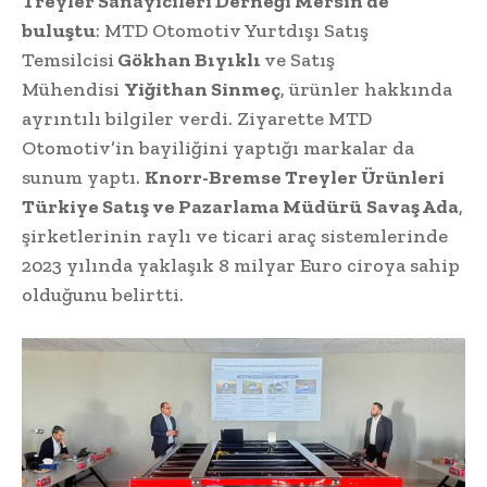
Treyler Sanayicileri Derneği Mersin’de
buluştu
: MTD Otomotiv Yurtdışı Satış
Temsilcisi
Gökhan Bıyıklı
ve Satış
Mühendisi
Yiğithan Sinmeç
, ürünler hakkında
ayrıntılı bilgiler verdi. Ziyarette MTD
Otomotiv’in bayiliğini yaptığı markalar da
sunum yaptı.
Knorr-Bremse Treyler Ürünleri
Türkiye Satış ve Pazarlama Müdürü
Savaş Ada
,
şirketlerinin raylı ve ticari araç sistemlerinde
2023 yılında yaklaşık 8 milyar Euro ciroya sahip
olduğunu belirtti.