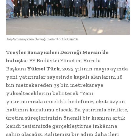
Treyler Sanayicileri Derneği üyeleri FY Endüstri’de
Treyler Sanayicileri Derneği Mersin’de
buluştu
: FY Endüstri Yönetim Kurulu
Başkanı
Yüksel Türk
, 2025 yılının mayıs ayında
yeni yatırımlar sayesinde kapalı alanlarını 18
bin metrekareden 35 bin metrekareye
yükselteceklerini belirterek “Yeni
yatırımımızda öncelikli hedefimiz, ekstrüzyon
hattının kurulumu olacak. Bu yatırımla birlikte,
üretim süreçlerimizin önemli bir kısmını artık
kendi tesisimizde gerçekleştirme imkânına
sahip olacağız. Kalitemizi bir adım daha ileri