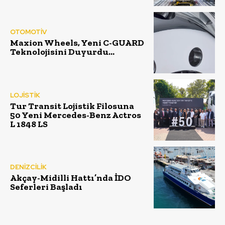
OTOMOTİV
Maxion Wheels, Yeni C-GUARD
Teknolojisini Duyurdu…
LOJİSTİK
Tur Transit Lojistik Filosuna
50 Yeni Mercedes-Benz Actros
L 1848 LS
DENİZCİLİK
Akçay-Midilli Hattı’nda İDO
Seferleri Başladı