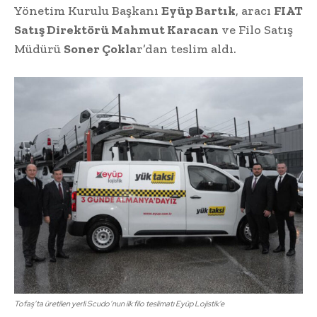
Yönetim Kurulu Başkanı
Eyüp Bartık
, aracı
FIAT
Satış Direktörü Mahmut Karacan
ve Filo Satış
Müdürü
Soner Çokla
r’dan teslim aldı.
Tofaş’ta üretilen yerli Scudo’nun ilk filo teslimatı Eyüp Lojistik’e