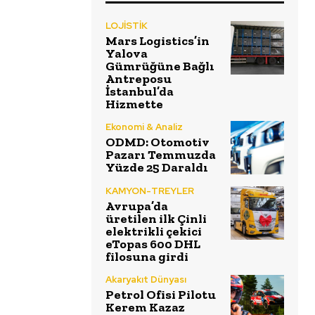
LOJİSTİK
Mars Logistics’in
Yalova
Gümrüğüne Bağlı
Antreposu
İstanbul’da
Hizmette
Ekonomi & Analiz
ODMD: Otomotiv
Pazarı Temmuzda
Yüzde 25 Daraldı
KAMYON-TREYLER
Avrupa’da
üretilen ilk Çinli
elektrikli çekici
eTopas 600 DHL
filosuna girdi
Akaryakıt Dünyası
Petrol Ofisi Pilotu
Kerem Kazaz