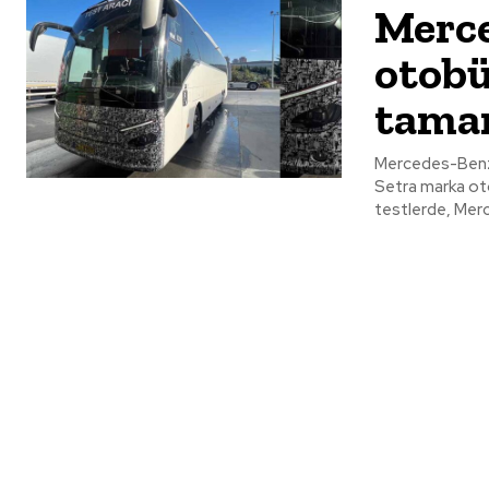
Merce
otobü
tama
Mercedes-Benz 
Setra marka otobüslerin yaz 
testlerde, Mer