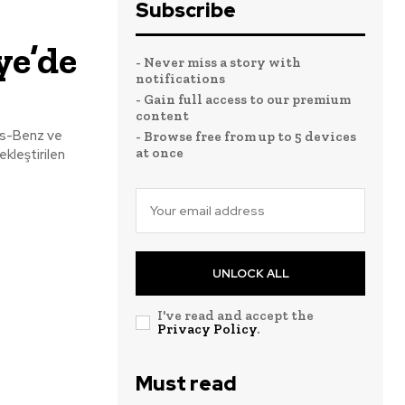
Subscribe
ye’de
- Never miss a story with
notifications
- Gain full access to our premium
content
es-Benz ve
- Browse free from up to 5 devices
at once
UNLOCK ALL
I've read and accept the
Privacy Policy
.
Must read