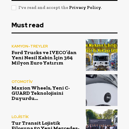
I've read and accept the
Privacy Policy
.
Must read
KAMYON-TREYLER
Ford Trucks ve IVECO’dan
Yeni Nesil Kabin İçin 364
Milyon Euro Yatırım
OTOMOTİV
Maxion Wheels, Yeni C-
GUARD Teknolojisini
Duyurdu…
LOJİSTİK
Tur Transit Lojistik
Filosuna 50 Yeni Mercedes-