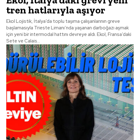
tren hatlarıyla aşıyor
Ekol Lojistik, İtalya’da toplu taşıma çalışanlarının greve
başlamasıyla Trieste Limanı’nda yaşanan darboğazı aşmak
için yeni bir intermodal hattını devreye aldı. Ekol, Fransa’daki
Sete ve Calais...