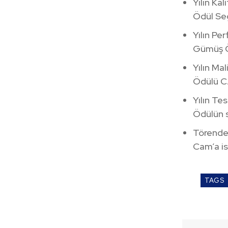
Yılın Ka
Ödül Seg
Yılın Pe
Gümüş Öd
Yılın Ma
Ödülü C.
Yılın T
Ödülün s
Törende
Cam’a is
TAGS