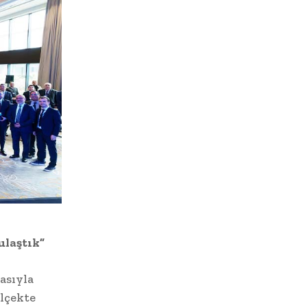
ulaştık”
asıyla
ölçekte