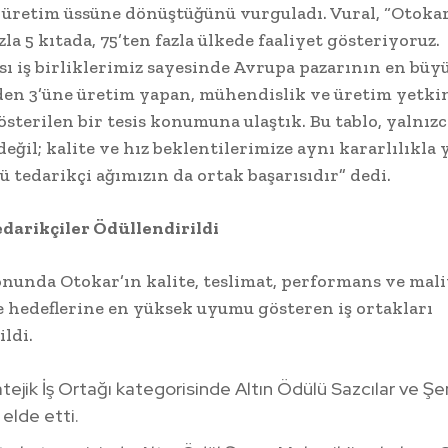
 üretim üssüne dönüştüğünü vurguladı. Vural, “Otoka
la 5 kıtada, 75’ten fazla ülkede faaliyet gösteriyoruz.
sı iş birliklerimiz sayesinde Avrupa pazarının en büy
den 3’üne üretim yapan, mühendislik ve üretim yetkin
österilen bir tesis konumuna ulaştık. Bu tablo, yalnızc
eğil; kalite ve hız beklentilerimize aynı kararlılıkla 
ü tedarikçi ağımızın da ortak başarısıdır” dedi.
edarikçiler Ödüllendirildi
onunda Otokar’ın kalite, teslimat, performans ve mal
e hedeflerine en yüksek uyumu gösteren iş ortakları
ildi.
ratejik İş Ortağı kategorisinde Altın Ödülü Sazcılar ve Ş
elde etti.