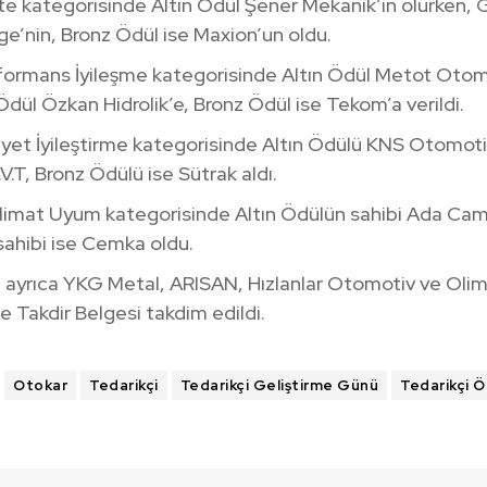
lite kategorisinde Altın Ödül Şener Mekanik’in olurken,
e’nin, Bronz Ödül ise Maxion’un oldu.
rformans İyileşme kategorisinde Altın Ödül Metot Otom
ül Özkan Hidrolik’e, Bronz Ödül ise Tekom’a verildi.
liyet İyileştirme kategorisinde Altın Ödülü KNS Otomo
V.T, Bronz Ödülü ise Sütrak aldı.
eslimat Uyum kategorisinde Altın Ödülün sahibi Ada C
ahibi ise Cemka oldu.
 ayrıca YKG Metal, ARISAN, Hızlanlar Otomotiv ve Oli
e Takdir Belgesi takdim edildi.
Otokar
Tedarikçi
Tedarikçi Geliştirme Günü
Tedarikçi Ö