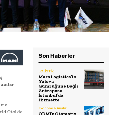
Son Haberler
LOJİSTİK
Mars Logistics’in
iş
Yalova
urumlar
Gümrüğüne Bağlı
Antreposu
İstanbul’da
Hizmette
yüme
Ekonomi & Analiz
rld Otel’de
ODMD: Otomotiv