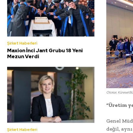
Şirket Haberleri
Maxion İnci Jant Grubu 18 Yeni
Mezun Verdi
Otokar, Küresel Bü
“Üretim ye
Genel Müdü
değil, ayn
Şirket Haberleri