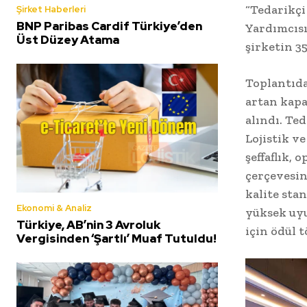
“Tedarikçi
Şirket Haberleri
BNP Paribas Cardif Türkiye’den
Yardımcısı
Üst Düzey Atama
şirketin 35
Toplantıda
artan kapa
alındı. Te
Lojistik v
şeffaflık, 
çerçevesin
kalite sta
Ekonomi & Analiz
yüksek uyu
Türkiye, AB’nin 3 Avroluk
için ödül 
Vergisinden ‘Şartlı’ Muaf Tutuldu!