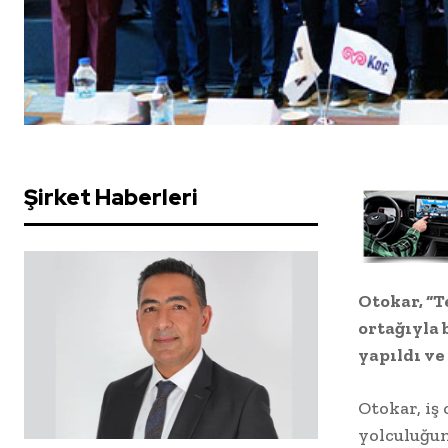
Şirket Haberleri
Otokar, “T
ortağıyla 
yapıldı ve
Otokar, iş
yolculuğun