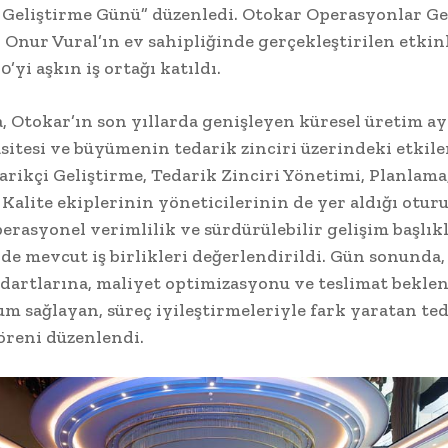
 Geliştirme Günü” düzenledi. Otokar Operasyonlar G
 Onur Vural’ın ev sahipliğinde gerçekleştirilen etkinl
0’yi aşkın iş ortağı katıldı.
, Otokar’ın son yıllarda genişleyen küresel üretim aya
sitesi ve büyümenin tedarik zinciri üzerindeki etkiler
darikçi Geliştirme, Tedarik Zinciri Yönetimi, Planlama,
e Kalite ekiplerinin yöneticilerinin de yer aldığı otur
operasyonel verimlilik ve sürdürülebilir gelişim başlık
de mevcut iş birlikleri değerlendirildi. Gün sonunda,
ndartlarına, maliyet optimizasyonu ve teslimat beklen
m sağlayan, süreç iyileştirmeleriyle fark yaratan ted
töreni düzenlendi.