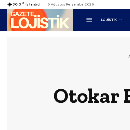
C
30.3
İstanbul
6 Ağustos Perşembe 2026
LOJİSTİK
Otokar B