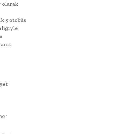
r olarak
ük 5 otobüs
liğiyle
a
yanıt
iyet
ener