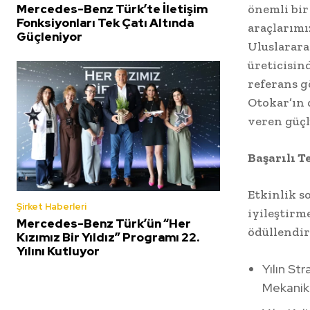
Mercedes-Benz Türk’te İletişim
önemli bir
Fonksiyonları Tek Çatı Altında
araçlarımız
Güçleniyor
Uluslarara
üreticisin
referans g
Otokar’ın d
veren güçl
Başarılı T
Etkinlik s
Şirket Haberleri
iyileştirm
Mercedes-Benz Türk’ün “Her
ödüllendir
Kızımız Bir Yıldız” Programı 22.
Yılını Kutluyor
Yılın St
Mekanik 