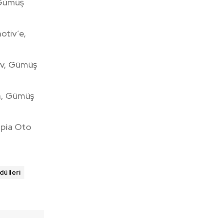
 Gümüş
otiv’e,
tiv, Gümüş
am, Gümüş
mpia Oto
dülleri