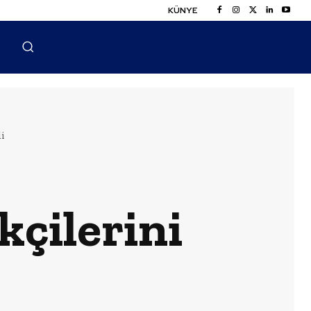
KÜNYE
i
kçilerini