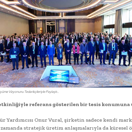
yüme Vizyonunu Tedarikçileriyle Paylaştı…
tkinliğiyle referans gösterilen bir tesis konumuna 
r Yardımcısı Onur Vural, şirketin sadece kendi mark
ı zamanda stratejik üretim anlaşmalarıyla da küresel 