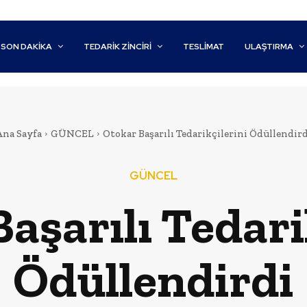
SON DAKİKA
TEDARIK ZINCIRI
TESLIMAT
ULAŞTIRMA
Ana Sayfa
GÜNCEL
Otokar Başarılı Tedarikçilerini Ödüllendird
GÜNCEL
aşarılı Tedari
Ödüllendirdi