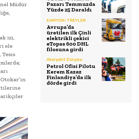
Pazarı Temmuzda
enel Müdür
Yüzde 25 Daraldı
iğe,
KAMYON-TREYLER
Avrupa’da
üretilen ilk Çinli
k izi,
elektrikli çekici
eTopas 600 DHL
i ele
filosuna girdi
 Tesis
Akaryakıt Dünyası
umlarda;
Petrol Ofisi Pilotu
ları
Kerem Kazaz
Finlandiya’da ilk
 Otokar’ın
dörde girdi
tilerine
arikçiler