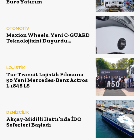
Euro Yatırım
OTOMOTİV
Maxion Wheels, Yeni C-GUARD
Teknolojisini Duyurdu…
LOJİSTİK
Tur Transit Lojistik Filosuna
50 Yeni Mercedes-Benz Actros
L 1848 LS
DENİZCİLİK
Akçay-Midilli Hattı’nda İDO
Seferleri Başladı